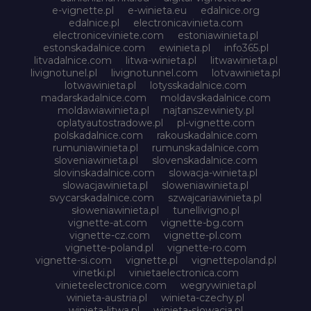
e-vignette.pl
e-winieta.eu
edalnice.org
edalnice.pl
electronicavinieta.com
electroniceviniete.com
estoniawinieta.pl
estonskadalnice.com
ewinieta.pl
info365.pl
litvadalnice.com
litwa-winieta.pl
litwawinieta.pl
livignotunel.pl
livignotunnel.com
lotvawinieta.pl
lotwawinieta.pl
lotysskadalnice.com
madarskadalnice.com
moldavskadalnice.com
moldawiawinieta.pl
najtanszewiniety.pl
oplatyautostradowe.pl
pl-vignette.com
polskadalnice.com
rakouskadalnice.com
rumuniawinieta.pl
rumunskadalnice.com
sloveniawinieta.pl
slovenskadalnice.com
slovinskadalnice.com
slowacja-winieta.pl
slowacjawinieta.pl
sloweniawinieta.pl
svycarskadalnice.com
szwajcariawinieta.pl
słoweniawinieta.pl
tunellivigno.pl
vignette-at.com
vignette-bg.com
vignette-cz.com
vignette-pl.com
vignette-poland.pl
vignette-ro.com
vignette-si.com
vignette.pl
vignettepoland.pl
vinetki.pl
vinietaelectronica.com
vinieteelectronice.com
wegrywinieta.pl
winieta-austria.pl
winieta-czechy.pl
winieta-litwa.pl
winieta-słowacja.pl