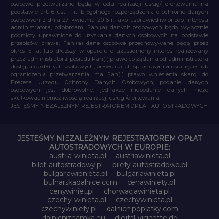
osobowe przetwarzane będą w celu realizacji usług/ ofertowania na
podstawie art. 6 ust. 1 lit. b ogólnego rozporządzenia o ochronie danych
osobowych z dnia 27 kwietnia 2016 r. jako usprawiedliwionego interesu
administratora, odbiorcami Pani(a) danych osobowych będą wyłącznie
podmioty uprawnione do uzyskania danych osobowych na podstawie
przepisów prawa, Pani(a) dane osobowe przechowywane będą przez
okres 5 lat lub dłuższy w oparciu o uzasadniony interes realizowany
przez administratora, posiada Pan(i) prawo do żądania od administratora
dostępu do danych osobowych, prawo do ich sprostowania usunięcia lub
ograniczenia przetwarzania, ma Pan(i) prawo wniesienia skargi do
Prezesa Urzędu Ochrony Danych Osobowych, podanie danych
osobowych jest dobrowolne, jednakże niepodanie danych może
skutkować niemożliwością realizacji usług /ofertowania.
JESTEŚMY NIEZALEŻNYM REJESTRATOREM OPŁAT AUTOSTRADOWYCH
JESTEŚMY NIEZALEŻNYM REJESTRATOREM OPŁAT
AUTOSTRADOWYCH W EUROPIE:
austria-winieta.pl
austriawinieta.pl
bilet-autostradowy.pl
bilety-autostradowe.pl
bulgariawienieta.pl
bulgariawinieta.pl
bulharskadalnice.com
cenawiniety.pl
cenywiniet.pl
chorwacjawinieta.pl
czechy-winieta.pl
czechywinieta.pl
czechywiniety.pl
dalnicnipoplatky.com
dalnicniznamka.eu
digital-vignette.de