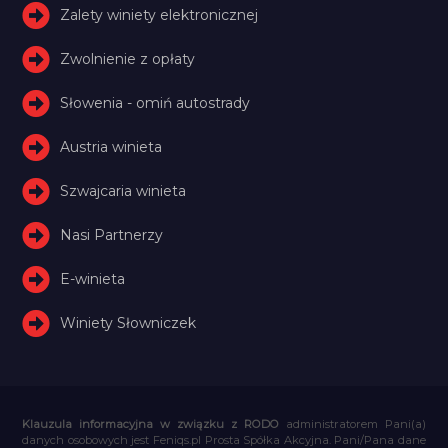
Zalety winiety elektronicznej
Zwolnienie z opłaty
Słowenia - omiń autostrady
Austria winieta
Szwajcaria winieta
Nasi Partnerzy
E-winieta
Winiety Słowniczek
Klauzula informacyjna w związku z RODO
administratorem Pani(a)
danych osobowych jest Feniqs.pl Prosta Spółka Akcyjna. Pani/Pana dane