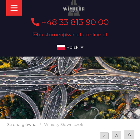
+48 33 813 90 00
customer@winieta-online.pl
Polski
Strona główna
/
Winiety Słowniczek
A
A
A