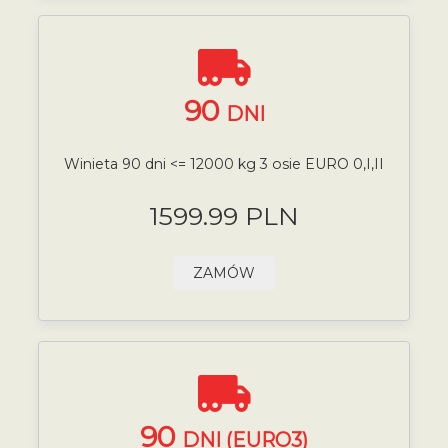
90
DNI
Winieta 90 dni <= 12000 kg 3 osie EURO 0,I,II
1599.99 PLN
ZAMÓW
90
DNI (EURO3)