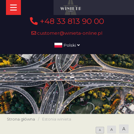
+48 33 813 90 00
customer@winieta-online.pl
Polski
Strona główna
/
Estonia winieta
A
A
A