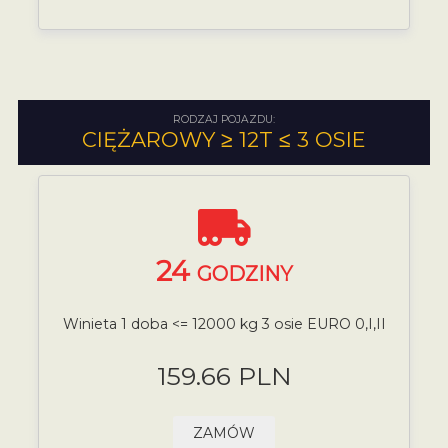
RODZAJ POJAZDU:
CIĘŻAROWY ≥ 12T ≤ 3 OSIE
24
GODZINY
Winieta 1 doba <= 12000 kg 3 osie EURO 0,I,II
159.66 PLN
ZAMÓW