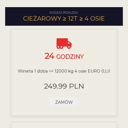
RODZAJ POJAZDU:
CIEŻAROWY ≥ 12T ≥ 4 OSIE
24
GODZINY
Winieta 1 doba <= 12000 kg 4 osie EURO 0,I,II
249.99 PLN
ZAMÓW