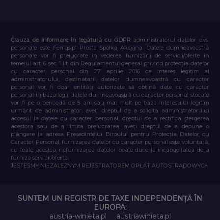
Clauza de informare în legătură cu GDPR
administratorul datelor dvs.
personale este Feniqs.pl Prosta Spółka Akcyjna. Datele dumneavoastră
personale vor fi prelucrate în vederea furnizării de servicii/oferte în
temeiul art. 6 sec. 1 lit. din Regulamentul general privind protecția datelor
cu caracter personal din 27 aprilie 2016 ca interes legitim al
administratorului, destinatarii datelor dumneavoastră cu caracter
personal vor fi doar entități autorizate să obțină date cu caracter
personal în baza legii, datele dumneavoastră cu caracter personal stocate
vor fi pe o perioadă de 5 ani sau mai mult pe baza interesului legitim
urmărit de administrator, aveți dreptul de a solicita administratorului
accesul la datele cu caracter personal, dreptul de a rectifica ștergerea
acestora sau de a limita prelucrarea, aveți dreptul de a depune o
plângere la adresa Președintelui Biroului pentru Protecția Datelor cu
Caracter Personal, furnizarea datelor cu caracter personal este voluntară,
cu toate acestea, nefurnizarea datelor poate duce la incapacitatea de a
furniza servicii/oferta.
JESTEŚMY NIEZALEŻNYM REJESTRATOREM OPŁAT AUTOSTRADOWYCH
SUNTEM UN REGISTR DE TAXE INDEPENDENȚĂ ÎN
EUROPA:
austria-winieta.pl
austriawinieta.pl