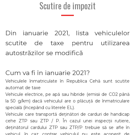
Scutire de impozit
Din ianuarie 2021, lista vehiculelor
scutite de taxe pentru utilizarea
autostrăzilor se modifică
Cum va fi în ianuarie 2021?
Vehiculele înmatriculate în Republica Cehă sunt scutite
automat de taxe
Vehicule electrice, pe apă sau hibride (emisii de CO2 până
la 50 g/km) dacă vehiculul are o plăcuță de înmatriculare
specială (începând cu literele EL).
Vehicule care transportă deținători de carduri de handicap
cehe ZTP sau ZTP / P. În cazul unei inspecții rutiere,
deținătorul cardului ZTP sau ZTP/P trebuie să se afle în
vehicul, în caz contrar vehiculul nu este acoperit de