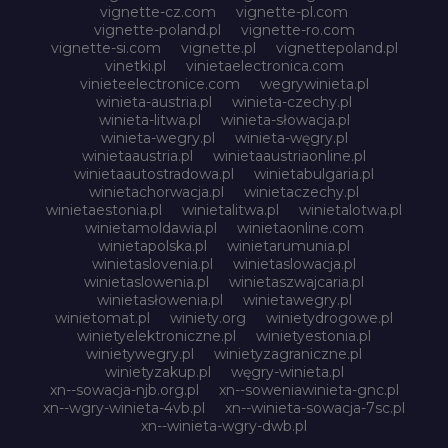
vignette-cz.com
vignette-pl.com
vignette-poland.pl
vignette-ro.com
vignette-si.com
vignette.pl
vignettepoland.pl
vinetki.pl
vinietaelectronica.com
vinieteelectronice.com
wegrywinieta.pl
winieta-austria.pl
winieta-czechy.pl
winieta-litwa.pl
winieta-słowacja.pl
winieta-wegry.pl
winieta-węgry.pl
winietaaustria.pl
winietaaustriaonline.pl
winietaautostradowa.pl
winietabulgaria.pl
winietachorwacja.pl
winietaczechy.pl
winietaestonia.pl
winietalitwa.pl
winietalotwa.pl
winietamoldawia.pl
winietaonline.com
winietapolska.pl
winietarumunia.pl
winietaslovenia.pl
winietaslowacja.pl
winietaslowenia.pl
winietaszwajcaria.pl
winietasłowenia.pl
winietawegry.pl
winietomat.pl
winiety.org
winietydrogowe.pl
winietyelektroniczne.pl
winietyestonia.pl
winietywegry.pl
winietyzagraniczne.pl
winietyzakup.pl
węgry-winieta.pl
xn--sowacja-njb.org.pl
xn--soweniawinieta-gnc.pl
xn--wgry-winieta-4vb.pl
xn--winieta-sowacja-7sc.pl
xn--winieta-wgry-dwb.pl