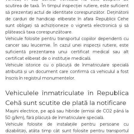
scutirea de taxă. În timpul inspecției rutiere, este suficient
să prezentați actul de identitate corespunzător. Deținătorii
de carduri de handicap eliberate în afara Republicii Cehe
sunt obligați să achiziționeze o vignetă electronică și să
plătească taxa corespunzătoare.
Vehicule folosite pentru transportul copiilor dependenti cu
cancer sau leucemie. În cazul unei inspecții rutiere, este
suficientă prezentarea unui certificat medical sau alt
certificat eliberat de o instituție medicală.
Vehicule istorice cu o plăcuță de înmatriculare specială
atribuită și un document care confirmă că vehiculul a fost
înscris în registrul monumentelor.
Vehiculele înmatriculate în Republica
Cehă sunt scutite de plată la notificare
Mașini electrice, pe apă sau hibride (emisii de CO2 până la
50 g/km), fără plăcuță de înmatriculare specială.
Vehicule folosite de instalațiile pentru persoane cu
dizabilități, atâta timp cât sunt folosite pentru transportul