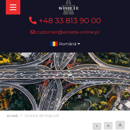
+48 33 813 90 00
customer@winieta-online.pl
Română
Acasă
/
Scutire de impozit
A
A
A