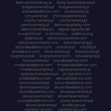
bilet-autostradowy.pl
bilety-autostradowe.pl
bulgariawienieta.pl
bulgariawinieta.pl
bulharskadalnice.com
cenawiniety.pl
cenywiniet.pl
chorwacjawinieta.pl
czechy-winieta.pl
czechywinieta.pl
czechywiniety.pl
dalnicnipoplatky.com
dalnicniznamka.eu
digital-vignette.de
e-vignette.pl
e-winieta.eu
edalnice.org
edalnice.pl
electronicavinieta.com
electroniceviniete.com
estoniawinieta.pl
estonskadalnice.com
ewinieta.pl
info365.pl
litvadalnice.com
litwa-winieta.pl
litwawinieta.pl
livignotunel.pl
livignotunnel.com
lotvawinieta.pl
lotwawinieta.pl
lotysskadalnice.com
madarskadalnice.com
moldavskadalnice.com
moldawiawinieta.pl
najtanszewiniety.pl
oplatyautostradowe.pl
pl-vignette.com
polskadalnice.com
rakouskadalnice.com
rumuniawinieta.pl
rumunskadalnice.com
sloveniawinieta.pl
slovenskadalnice.com
slovinskadalnice.com
slowacja-winieta.pl
slowacjawinieta.pl
sloweniawinieta.pl
svycarskadalnice.com
szwajcariawinieta.pl
słoweniawinieta.pl
tunellivigno.pl
vignette-at.com
vignette-bg.com