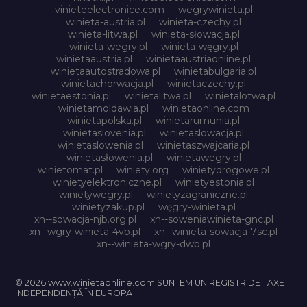
vinieteelectronice.com
wegrywinieta.pl
winieta-austria.pl
winieta-czechy.pl
winieta-litwa.pl
winieta-słowacja.pl
winieta-wegry.pl
winieta-węgry.pl
winietaaustria.pl
winietaaustriaonline.pl
winietaautostradowa.pl
winietabulgaria.pl
winietachorwacja.pl
winietaczechy.pl
winietaestonia.pl
winietalitwa.pl
winietalotwa.pl
winietamoldawia.pl
winietaonline.com
winietapolska.pl
winietarumunia.pl
winietaslovenia.pl
winietaslowacja.pl
winietaslowenia.pl
winietaszwajcaria.pl
winietasłowenia.pl
winietawegry.pl
winietomat.pl
winiety.org
winietydrogowe.pl
winietyelektroniczne.pl
winietyestonia.pl
winietywegry.pl
winietyzagraniczne.pl
winietyzakup.pl
węgry-winieta.pl
xn--sowacja-njb.org.pl
xn--soweniawinieta-gnc.pl
xn--wgry-winieta-4vb.pl
xn--winieta-sowacja-7sc.pl
xn--winieta-wgry-dwb.pl
© 2026 www.winietaonline.com SUNTEM UN REGISTR DE TAXE
INDEPENDENȚĂ ÎN EUROPA