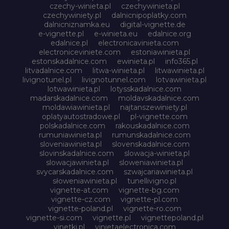
czechy-winieta.pl
czechywinieta.pl
czechywiniety.pl
dalnicnipoplatky.com
dalnicniznamka.eu
digital-vignette.de
e-vignette.pl
e-winieta.eu
edalnice.org
edalnice.pl
electronicavinieta.com
electroniceviniete.com
estoniawinieta.pl
estonskadalnice.com
ewinieta.pl
info365.pl
litvadalnice.com
litwa-winieta.pl
litwawinieta.pl
livignotunel.pl
livignotunnel.com
lotvawinieta.pl
lotwawinieta.pl
lotysskadalnice.com
madarskadalnice.com
moldavskadalnice.com
moldawiawinieta.pl
najtanszewiniety.pl
oplatyautostradowe.pl
pl-vignette.com
polskadalnice.com
rakouskadalnice.com
rumuniawinieta.pl
rumunskadalnice.com
sloveniawinieta.pl
slovenskadalnice.com
slovinskadalnice.com
slowacja-winieta.pl
slowacjawinieta.pl
sloweniawinieta.pl
svycarskadalnice.com
szwajcariawinieta.pl
słoweniawinieta.pl
tunellivigno.pl
vignette-at.com
vignette-bg.com
vignette-cz.com
vignette-pl.com
vignette-poland.pl
vignette-ro.com
vignette-si.com
vignette.pl
vignettepoland.pl
vinetki.pl
vinietaelectronica.com