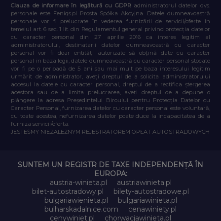
Clauza de informare în legătură cu GDPR
administratorul datelor dvs.
personale este Feniqs.pl Prosta Spółka Akcyjna. Datele dumneavoastră
personale vor fi prelucrate în vederea furnizării de servicii/oferte în
temeiul art. 6 sec. 1 lit. din Regulamentul general privind protecția datelor
cu caracter personal din 27 aprilie 2016 ca interes legitim al
administratorului, destinatarii datelor dumneavoastră cu caracter
personal vor fi doar entități autorizate să obțină date cu caracter
personal în baza legii, datele dumneavoastră cu caracter personal stocate
vor fi pe o perioadă de 5 ani sau mai mult pe baza interesului legitim
urmărit de administrator, aveți dreptul de a solicita administratorului
accesul la datele cu caracter personal, dreptul de a rectifica ștergerea
acestora sau de a limita prelucrarea, aveți dreptul de a depune o
plângere la adresa Președintelui Biroului pentru Protecția Datelor cu
Caracter Personal, furnizarea datelor cu caracter personal este voluntară,
cu toate acestea, nefurnizarea datelor poate duce la incapacitatea de a
furniza servicii/oferta.
JESTEŚMY NIEZALEŻNYM REJESTRATOREM OPŁAT AUTOSTRADOWYCH
SUNTEM UN REGISTR DE TAXE INDEPENDENȚĂ ÎN
EUROPA:
austria-winieta.pl
austriawinieta.pl
bilet-autostradowy.pl
bilety-autostradowe.pl
bulgariawienieta.pl
bulgariawinieta.pl
bulharskadalnice.com
cenawiniety.pl
cenywiniet.pl
chorwacjawinieta.pl