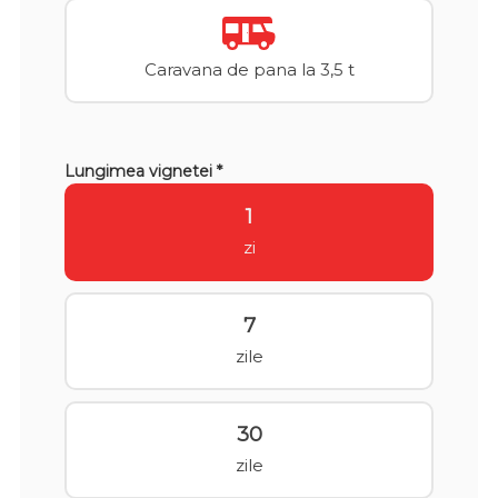
Caravana de pana la 3,5 t
Lungimea vignetei *
1
zi
7
zile
30
zile