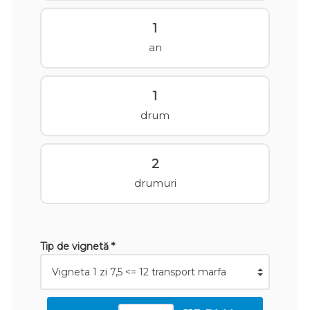
1
an
1
drum
2
drumuri
Tip de vignetă *