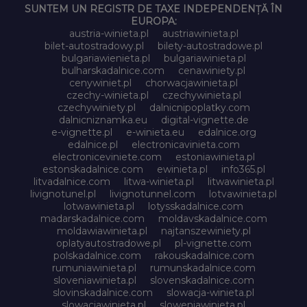
SUNTEM UN REGISTR DE TAXE INDEPENDENȚĂ ÎN
EUROPA:
austria-winieta.pl
austriawinieta.pl
bilet-autostradowy.pl
bilety-autostradowe.pl
bulgariawienieta.pl
bulgariawinieta.pl
bulharskadalnice.com
cenawiniety.pl
cenywiniet.pl
chorwacjawinieta.pl
czechy-winieta.pl
czechywinieta.pl
czechywiniety.pl
dalnicnipoplatky.com
dalnicniznamka.eu
digital-vignette.de
e-vignette.pl
e-winieta.eu
edalnice.org
edalnice.pl
electronicavinieta.com
electroniceviniete.com
estoniawinieta.pl
estonskadalnice.com
ewinieta.pl
info365.pl
litvadalnice.com
litwa-winieta.pl
litwawinieta.pl
livignotunel.pl
livignotunnel.com
lotvawinieta.pl
lotwawinieta.pl
lotysskadalnice.com
madarskadalnice.com
moldavskadalnice.com
moldawiawinieta.pl
najtanszewiniety.pl
oplatyautostradowe.pl
pl-vignette.com
polskadalnice.com
rakouskadalnice.com
rumuniawinieta.pl
rumunskadalnice.com
sloveniawinieta.pl
slovenskadalnice.com
slovinskadalnice.com
slowacja-winieta.pl
slowacjawinieta.pl
sloweniawinieta.pl