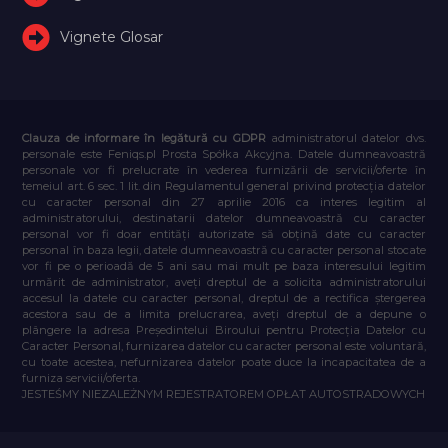
Vignete Glosar
Clauza de informare în legătură cu GDPR
administratorul datelor dvs.
personale este Feniqs.pl Prosta Spółka Akcyjna. Datele dumneavoastră
personale vor fi prelucrate în vederea furnizării de servicii/oferte în
temeiul art. 6 sec. 1 lit. din Regulamentul general privind protecția datelor
cu caracter personal din 27 aprilie 2016 ca interes legitim al
administratorului, destinatarii datelor dumneavoastră cu caracter
personal vor fi doar entități autorizate să obțină date cu caracter
personal în baza legii, datele dumneavoastră cu caracter personal stocate
vor fi pe o perioadă de 5 ani sau mai mult pe baza interesului legitim
urmărit de administrator, aveți dreptul de a solicita administratorului
accesul la datele cu caracter personal, dreptul de a rectifica ștergerea
acestora sau de a limita prelucrarea, aveți dreptul de a depune o
plângere la adresa Președintelui Biroului pentru Protecția Datelor cu
Caracter Personal, furnizarea datelor cu caracter personal este voluntară,
cu toate acestea, nefurnizarea datelor poate duce la incapacitatea de a
furniza servicii/oferta.
JESTEŚMY NIEZALEŻNYM REJESTRATOREM OPŁAT AUTOSTRADOWYCH