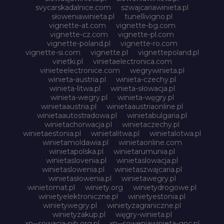
svycarskadalnice.com
szwajcariawinieta.pl
słoweniawinieta.pl
tunellivigno.pl
vignette-at.com
vignette-bg.com
vignette-cz.com
vignette-pl.com
vignette-poland.pl
vignette-ro.com
vignette-si.com
vignette.pl
vignettepoland.pl
vinetki.pl
vinietaelectronica.com
vinieteelectronice.com
wegrywinieta.pl
winieta-austria.pl
winieta-czechy.pl
winieta-litwa.pl
winieta-słowacja.pl
winieta-wegry.pl
winieta-węgry.pl
winietaaustria.pl
winietaaustriaonline.pl
winietaautostradowa.pl
winietabulgaria.pl
winietachorwacja.pl
winietaczechy.pl
winietaestonia.pl
winietalitwa.pl
winietalotwa.pl
winietamoldawia.pl
winietaonline.com
winietapolska.pl
winietarumunia.pl
winietaslovenia.pl
winietaslowacja.pl
winietaslowenia.pl
winietaszwajcaria.pl
winietasłowenia.pl
winietawegry.pl
winietomat.pl
winiety.org
winietydrogowe.pl
winietyelektroniczne.pl
winietyestonia.pl
winietywegry.pl
winietyzagraniczne.pl
winietyzakup.pl
węgry-winieta.pl
xn--sowacja-njb.org.pl
xn--soweniawinieta-gnc.pl