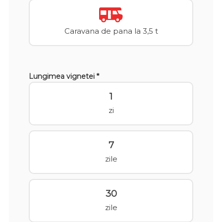
Caravana de pana la 3,5 t
Lungimea vignetei *
1
zi
7
zile
30
zile