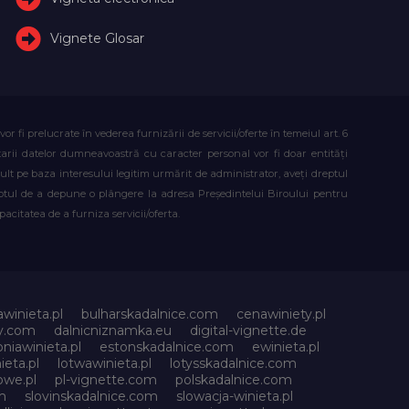
Vignete Glosar
fi prelucrate în vederea furnizării de servicii/oferte în temeiul art. 6
atarii datelor dumneavoastră cu caracter personal vor fi doar entități
lt pe baza interesului legitim urmărit de administrator, aveți dreptul
reptul de a depune o plângere la adresa Președintelui Biroului pentru
citatea de a furniza servicii/oferta.
awinieta.pl
bulharskadalnice.com
cenawiniety.pl
ky.com
dalnicniznamka.eu
digital-vignette.de
niawinieta.pl
estonskadalnice.com
ewinieta.pl
ieta.pl
lotwawinieta.pl
lotysskadalnice.com
owe.pl
pl-vignette.com
polskadalnice.com
m
slovinskadalnice.com
slowacja-winieta.pl