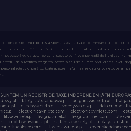
. personale este Feniqs.pl Prosta Spółka Akcyjna. Datele dumneavoastră personale vor 
acter personal din 27 aprilie 2016 ca interes legitim al administratorului, destin
dumneavoastră cu caracter personal stocate vor fi pe o perioadă de 5 ani sau mai mu
al, dreptul de a rectifica ștergerea acestora sau de a limita prelucrarea, aveți d
personal este voluntară, cu toate acestea, nefurnizarea datelor poate duce la incapa
WYCH
SUNTEM UN REGISTR DE TAXE INDEPENDENȚĂ ÎN EUROPA:
adowy.pl
bilety-autostradowe.pl
bulgariawienieta.pl
bulgari
nieta.pl
czechywinieta.pl
czechywiniety.pl
dalnicnipoplat
nice.pl
electronicavinieta.com
electroniceviniete.com
esto
litwawinieta.pl
livignotunel.pl
livignotunnel.com
lotvawin
om
moldawiawinieta.pl
najtanszewiniety.pl
oplatyautostrad
umunskadalnice.com
sloveniawinieta.pl
slovenskadalnice.co