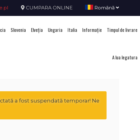
e.pl
CUMPARA ONLINE
Română
cia
Slovenia
Elveţia
Ungaria
Italia
Informație
Timpul de livrare
nia
A lua legatura
ectată a fost suspendată temporar! Ne