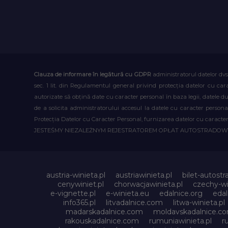
Clauza de informare în legătură cu GDPR
administratorul datelor dvs
sec. 1 lit. din Regulamentul general privind protecția datelor cu car
autorizate să obțină date cu caracter personal în baza legii, datele 
de a solicita administratorului accesul la datele cu caracter person
Protecția Datelor cu Caracter Personal, furnizarea datelor cu caracter 
JESTEŚMY NIEZALEŻNYM REJESTRATOREM OPŁAT AUTOSTRADO
austria-winieta.pl
austriawinieta.pl
bilet-autostr
cenywiniet.pl
chorwacjawinieta.pl
czechy-wi
e-vignette.pl
e-winieta.eu
edalnice.org
edal
info365.pl
litvadalnice.com
litwa-winieta.pl
madarskadalnice.com
moldavskadalnice.c
rakouskadalnice.com
rumuniawinieta.pl
r