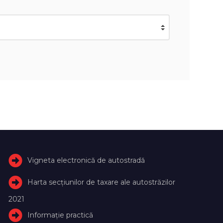
Vigneta electronică de autostradă
Harta secțiunilor de taxare ale autostrăzilor
2021
Informație practică