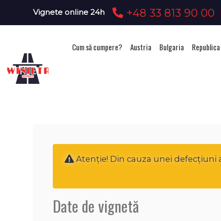
+48 33 813 90 00
Vignete online 24h
Cum să cumpere?
Austria
Bulgaria
Republica
Ac
Atenţie! Din cauza unei defecțiuni
Date de vignetă