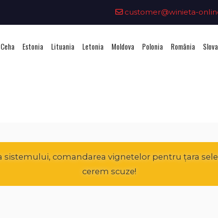
customer@winieta-onlin
 Ceha
Estonia
Lituania
Letonia
Moldova
Polonia
România
Slova
hiziționarea unei vignete - Polo
 a sistemului, comandarea vignetelor pentru țara sel
cerem scuze!