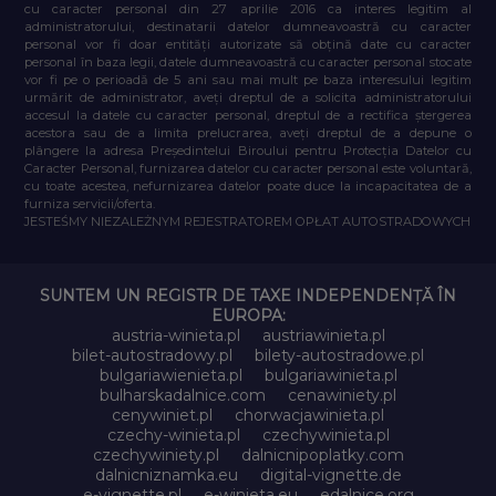
cu caracter personal din 27 aprilie 2016 ca interes legitim al
administratorului, destinatarii datelor dumneavoastră cu caracter
personal vor fi doar entități autorizate să obțină date cu caracter
personal în baza legii, datele dumneavoastră cu caracter personal stocate
vor fi pe o perioadă de 5 ani sau mai mult pe baza interesului legitim
urmărit de administrator, aveți dreptul de a solicita administratorului
accesul la datele cu caracter personal, dreptul de a rectifica ștergerea
acestora sau de a limita prelucrarea, aveți dreptul de a depune o
plângere la adresa Președintelui Biroului pentru Protecția Datelor cu
Caracter Personal, furnizarea datelor cu caracter personal este voluntară,
cu toate acestea, nefurnizarea datelor poate duce la incapacitatea de a
furniza servicii/oferta.
JESTEŚMY NIEZALEŻNYM REJESTRATOREM OPŁAT AUTOSTRADOWYCH
SUNTEM UN REGISTR DE TAXE INDEPENDENȚĂ ÎN
EUROPA:
austria-winieta.pl
austriawinieta.pl
bilet-autostradowy.pl
bilety-autostradowe.pl
bulgariawienieta.pl
bulgariawinieta.pl
bulharskadalnice.com
cenawiniety.pl
cenywiniet.pl
chorwacjawinieta.pl
czechy-winieta.pl
czechywinieta.pl
czechywiniety.pl
dalnicnipoplatky.com
dalnicniznamka.eu
digital-vignette.de
e-vignette.pl
e-winieta.eu
edalnice.org