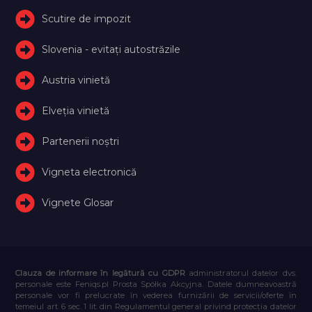
Scutire de impozit
Slovenia - evitați autostrăzile
Austria vinietă
Elveţia vinietă
Partenerii noștri
Vigneta electronică
Vignete Glosar
Clauza de informare în legătură cu GDPR
administratorul datelor dvs.
personale este Feniqs.pl Prosta Spółka Akcyjna. Datele dumneavoastră
personale vor fi prelucrate în vederea furnizării de servicii/oferte în
temeiul art. 6 sec. 1 lit. din Regulamentul general privind protecția datelor