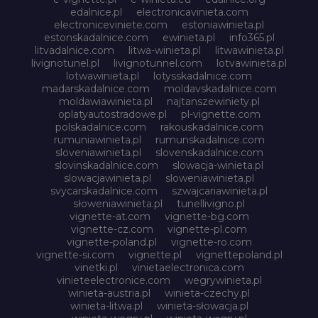
edalnice.pl
electronicavinieta.com
electroniceviniete.com
estoniawinieta.pl
estonskadalnice.com
ewinieta.pl
info365.pl
litvadalnice.com
litwa-winieta.pl
litwawinieta.pl
livignotunel.pl
livignotunnel.com
lotvawinieta.pl
lotwawinieta.pl
lotysskadalnice.com
madarskadalnice.com
moldavskadalnice.com
moldawiawinieta.pl
najtanszewiniety.pl
oplatyautostradowe.pl
pl-vignette.com
polskadalnice.com
rakouskadalnice.com
rumuniawinieta.pl
rumunskadalnice.com
sloveniawinieta.pl
slovenskadalnice.com
slovinskadalnice.com
slowacja-winieta.pl
slowacjawinieta.pl
sloweniawinieta.pl
svycarskadalnice.com
szwajcariawinieta.pl
słoweniawinieta.pl
tunellivigno.pl
vignette-at.com
vignette-bg.com
vignette-cz.com
vignette-pl.com
vignette-poland.pl
vignette-ro.com
vignette-si.com
vignette.pl
vignettepoland.pl
vinetki.pl
vinietaelectronica.com
vinieteelectronice.com
wegrywinieta.pl
winieta-austria.pl
winieta-czechy.pl
winieta-litwa.pl
winieta-słowacja.pl