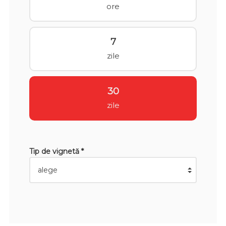
ore
7
zile
30
zile
Tip de vignetă *