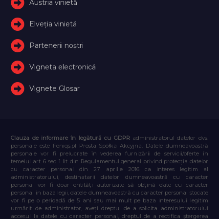
Austria vinietă
Elveţia vinietă
Partenerii noștri
Vigneta electronică
Vignete Glosar
Clauza de informare în legătură cu GDPR
administratorul datelor dvs.
personale este Feniqs.pl Prosta Spółka Akcyjna. Datele dumneavoastră
personale vor fi prelucrate în vederea furnizării de servicii/oferte în
temeiul art. 6 sec. 1 lit. din Regulamentul general privind protecția datelor
cu caracter personal din 27 aprilie 2016 ca interes legitim al
administratorului, destinatarii datelor dumneavoastră cu caracter
personal vor fi doar entități autorizate să obțină date cu caracter
personal în baza legii, datele dumneavoastră cu caracter personal stocate
vor fi pe o perioadă de 5 ani sau mai mult pe baza interesului legitim
urmărit de administrator, aveți dreptul de a solicita administratorului
accesul la datele cu caracter personal, dreptul de a rectifica ștergerea