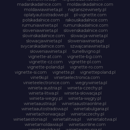
madarskadalnice.com
moldavskadalnice.com
moldawiawinieta.pl
najtanszewiniety.pl
oplatyautostradowe.pl
pl-vignette.com
polskadalnice.com
rakouskadalnice.com
rumuniawinieta.pl
rumunskadalnice.com
sloveniawinieta.pl
slovenskadalnice.com
slovinskadalnice.com
slowacja-winieta.pl
slowacjawinieta.pl
sloweniawinieta.pl
svycarskadalnice.com
szwajcariawinieta.pl
słoweniawinieta.pl
tunellivigno.pl
vignette-at.com
vignette-bg.com
vignette-cz.com
vignette-pl.com
vignette-poland.pl
vignette-ro.com
vignette-si.com
vignette.pl
vignettepoland.pl
vinetki.pl
vinietaelectronica.com
vinieteelectronice.com
wegrywinieta.pl
winieta-austria.pl
winieta-czechy.pl
winieta-litwa.pl
winieta-słowacja.pl
winieta-wegry.pl
winieta-węgry.pl
winietaaustria.pl
winietaaustriaonline.pl
winietaautostradowa.pl
winietabulgaria.pl
winietachorwacja.pl
winietaczechy.pl
winietaestonia.pl
winietalitwa.pl
winietalotwa.pl
winietamoldawia.pl
winietaonline.com
winietapolska.pl
winietarumunia.pl