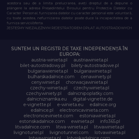
acestora sau de a limita prelucrarea, aveți dreptul de a depune o
plângere la adresa Președintelui Biroului pentru Protecția Datelor cu
Caracter Personal, furnizarea datelor cu caracter personal este voluntară,
cu toate acestea, nefurnizarea datelor poate duce la incapacitatea de a
furniza servicii/oferta.
JESTEŚMY NIEZALEŻNYM REJESTRATOREM OPŁAT AUTOSTRADOWYCH
SUNTEM UN REGISTR DE TAXE INDEPENDENȚĂ ÎN
EUROPA:
austria-winieta.pl
austriawinieta.pl
bilet-autostradowy.pl
bilety-autostradowe.pl
bulgariawienieta.pl
bulgariawinieta.pl
bulharskadalnice.com
cenawiniety.pl
cenywiniet.pl
chorwacjawinieta.pl
czechy-winieta.pl
czechywinieta.pl
czechywiniety.pl
dalnicnipoplatky.com
dalnicniznamka.eu
digital-vignette.de
e-vignette.pl
e-winieta.eu
edalnice.org
edalnice.pl
electronicavinieta.com
electroniceviniete.com
estoniawinieta.pl
estonskadalnice.com
ewinieta.pl
info365.pl
litvadalnice.com
litwa-winieta.pl
litwawinieta.pl
livignotunel.pl
livignotunnel.com
lotvawinieta.pl
lotwawinieta.pl
lotysskadalnice.com