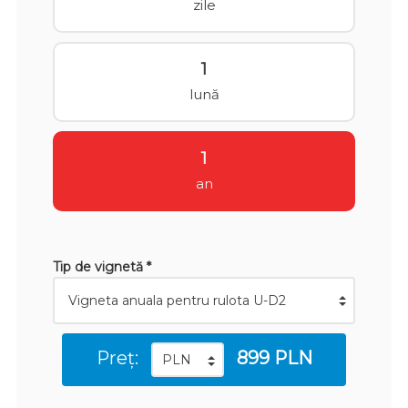
zile
1
lună
1
an
Tip de vignetă *
Preț:
899 PLN