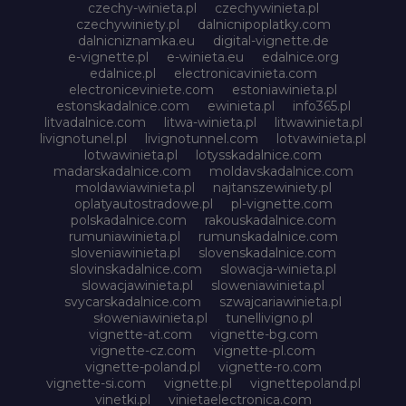
czechy-winieta.pl
czechywinieta.pl
czechywiniety.pl
dalnicnipoplatky.com
dalnicniznamka.eu
digital-vignette.de
e-vignette.pl
e-winieta.eu
edalnice.org
edalnice.pl
electronicavinieta.com
electroniceviniete.com
estoniawinieta.pl
estonskadalnice.com
ewinieta.pl
info365.pl
litvadalnice.com
litwa-winieta.pl
litwawinieta.pl
livignotunel.pl
livignotunnel.com
lotvawinieta.pl
lotwawinieta.pl
lotysskadalnice.com
madarskadalnice.com
moldavskadalnice.com
moldawiawinieta.pl
najtanszewiniety.pl
oplatyautostradowe.pl
pl-vignette.com
polskadalnice.com
rakouskadalnice.com
rumuniawinieta.pl
rumunskadalnice.com
sloveniawinieta.pl
slovenskadalnice.com
slovinskadalnice.com
slowacja-winieta.pl
slowacjawinieta.pl
sloweniawinieta.pl
svycarskadalnice.com
szwajcariawinieta.pl
słoweniawinieta.pl
tunellivigno.pl
vignette-at.com
vignette-bg.com
vignette-cz.com
vignette-pl.com
vignette-poland.pl
vignette-ro.com
vignette-si.com
vignette.pl
vignettepoland.pl
vinetki.pl
vinietaelectronica.com