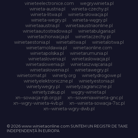
vinieteelectronice.com
wegrywinieta.pl
winieta-austria.pl
winieta-czechy.pl
winieta-litwa.pl
winieta-słowacja.pl
winieta-wegry.pl
winieta-węgry.pl
winietaaustria.pl
winietaaustriaonline.pl
winietaautostradowa.pl
winietabulgaria.pl
winietachorwacja.pl
winietaczechy.pl
winietaestonia.pl
winietalitwa.pl
winietalotwa.pl
winietamoldawia.pl
winietaonline.com
winietapolska.pl
winietarumunia.pl
winietaslovenia.pl
winietaslowacja.pl
winietaslowenia.pl
winietaszwajcaria.pl
winietasłowenia.pl
winietawegry.pl
winietomat.pl
winiety.org
winietydrogowe.pl
winietyelektroniczne.pl
winietyestonia.pl
winietywegry.pl
winietyzagraniczne.pl
winietyzakup.pl
węgry-winieta.pl
xn--sowacja-njb.org.pl
xn--soweniawinieta-gnc.pl
xn--wgry-winieta-4vb.pl
xn--winieta-sowacja-7sc.pl
xn--winieta-wgry-dwb.pl
© 2026 www.winietaonline.com SUNTEM UN REGISTR DE TAXE
INDEPENDENȚĂ ÎN EUROPA