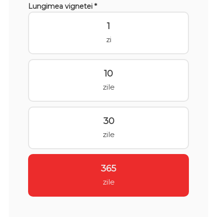
Lungimea vignetei *
1
zi
10
zile
30
zile
365
zile