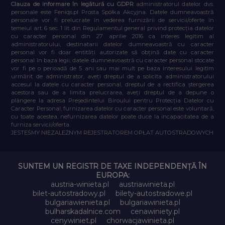
Clauza de informare în legătură cu GDPR
administratorul datelor dvs.
personale este Feniqs.pl Prosta Spółka Akcyjna. Datele dumneavoastră
personale vor fi prelucrate în vederea furnizării de servicii/oferte în
temeiul art. 6 sec. 1 lit. din Regulamentul general privind protecția datelor
cu caracter personal din 27 aprilie 2016 ca interes legitim al
administratorului, destinatarii datelor dumneavoastră cu caracter
personal vor fi doar entități autorizate să obțină date cu caracter
personal în baza legii, datele dumneavoastră cu caracter personal stocate
vor fi pe o perioadă de 5 ani sau mai mult pe baza interesului legitim
urmărit de administrator, aveți dreptul de a solicita administratorului
accesul la datele cu caracter personal, dreptul de a rectifica ștergerea
acestora sau de a limita prelucrarea, aveți dreptul de a depune o
plângere la adresa Președintelui Biroului pentru Protecția Datelor cu
Caracter Personal, furnizarea datelor cu caracter personal este voluntară,
cu toate acestea, nefurnizarea datelor poate duce la incapacitatea de a
furniza servicii/oferta.
JESTEŚMY NIEZALEŻNYM REJESTRATOREM OPŁAT AUTOSTRADOWYCH
SUNTEM UN REGISTR DE TAXE INDEPENDENȚĂ ÎN
EUROPA:
austria-winieta.pl
austriawinieta.pl
bilet-autostradowy.pl
bilety-autostradowe.pl
bulgariawienieta.pl
bulgariawinieta.pl
bulharskadalnice.com
cenawiniety.pl
cenywiniet.pl
chorwacjawinieta.pl