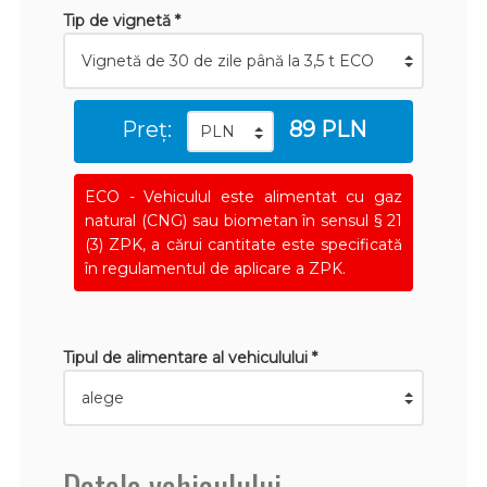
Tip de vignetă *
Preț:
89 PLN
ECO - Vehiculul este alimentat cu gaz
natural (CNG) sau biometan în sensul § 21
(3) ZPK, a cărui cantitate este specificată
în regulamentul de aplicare a ZPK.
Tipul de alimentare al vehiculului *
Datele vehiculului