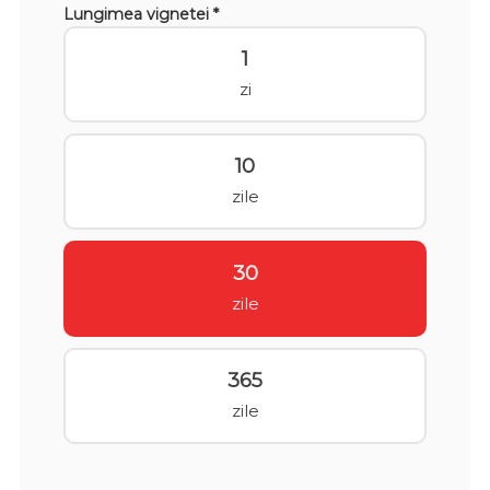
Lungimea vignetei *
1
zi
10
zile
30
zile
365
zile