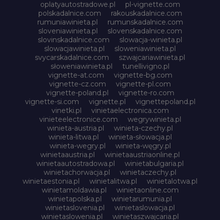
oplatyautostradowe.pl
pl-vignette.com
polskadalnice.com
rakouskadalnice.com
rumuniawinieta.pl
rumunskadalnice.com
sloveniawinieta.pl
slovenskadalnice.com
slovinskadalnice.com
slowacja-winieta.pl
slowacjawinieta.pl
sloweniawinieta.pl
svycarskadalnice.com
szwajcariawinieta.pl
słoweniawinieta.pl
tunellivigno.pl
vignette-at.com
vignette-bg.com
vignette-cz.com
vignette-pl.com
vignette-poland.pl
vignette-ro.com
vignette-si.com
vignette.pl
vignettepoland.pl
vinetki.pl
vinietaelectronica.com
vinieteelectronice.com
wegrywinieta.pl
winieta-austria.pl
winieta-czechy.pl
winieta-litwa.pl
winieta-słowacja.pl
winieta-wegry.pl
winieta-węgry.pl
winietaaustria.pl
winietaaustriaonline.pl
winietaautostradowa.pl
winietabulgaria.pl
winietachorwacja.pl
winietaczechy.pl
winietaestonia.pl
winietalitwa.pl
winietalotwa.pl
winietamoldawia.pl
winietaonline.com
winietapolska.pl
winietarumunia.pl
winietaslovenia.pl
winietaslowacja.pl
winietaslowenia.pl
winietaszwajcaria.pl