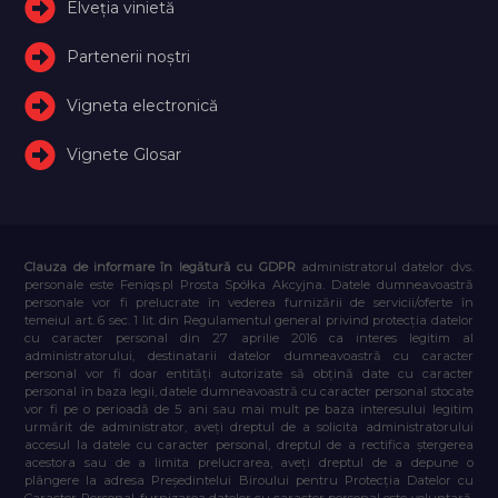
Elveţia vinietă
Partenerii noștri
Vigneta electronică
Vignete Glosar
Clauza de informare în legătură cu GDPR
administratorul datelor dvs.
personale este Feniqs.pl Prosta Spółka Akcyjna. Datele dumneavoastră
personale vor fi prelucrate în vederea furnizării de servicii/oferte în
temeiul art. 6 sec. 1 lit. din Regulamentul general privind protecția datelor
cu caracter personal din 27 aprilie 2016 ca interes legitim al
administratorului, destinatarii datelor dumneavoastră cu caracter
personal vor fi doar entități autorizate să obțină date cu caracter
personal în baza legii, datele dumneavoastră cu caracter personal stocate
vor fi pe o perioadă de 5 ani sau mai mult pe baza interesului legitim
urmărit de administrator, aveți dreptul de a solicita administratorului
accesul la datele cu caracter personal, dreptul de a rectifica ștergerea
acestora sau de a limita prelucrarea, aveți dreptul de a depune o
plângere la adresa Președintelui Biroului pentru Protecția Datelor cu
Caracter Personal, furnizarea datelor cu caracter personal este voluntară,