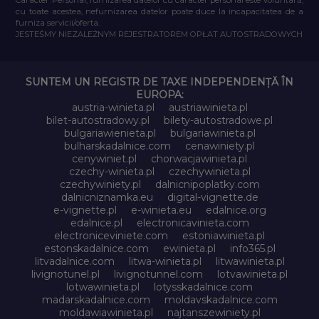
cu toate acestea, nefurnizarea datelor poate duce la incapacitatea de a
furniza servicii/oferta.
JESTEŚMY NIEZALEŻNYM REJESTRATOREM OPŁAT AUTOSTRADOWYCH
SUNTEM UN REGISTR DE TAXE INDEPENDENȚĂ ÎN
EUROPA:
austria-winieta.pl
austriawinieta.pl
bilet-autostradowy.pl
bilety-autostradowe.pl
bulgariawienieta.pl
bulgariawinieta.pl
bulharskadalnice.com
cenawiniety.pl
cenywiniet.pl
chorwacjawinieta.pl
czechy-winieta.pl
czechywinieta.pl
czechywiniety.pl
dalnicnipoplatky.com
dalnicniznamka.eu
digital-vignette.de
e-vignette.pl
e-winieta.eu
edalnice.org
edalnice.pl
electronicavinieta.com
electroniceviniete.com
estoniawinieta.pl
estonskadalnice.com
ewinieta.pl
info365.pl
litvadalnice.com
litwa-winieta.pl
litwawinieta.pl
livignotunel.pl
livignotunnel.com
lotvawinieta.pl
lotwawinieta.pl
lotysskadalnice.com
madarskadalnice.com
moldavskadalnice.com
moldawiawinieta.pl
najtanszewiniety.pl