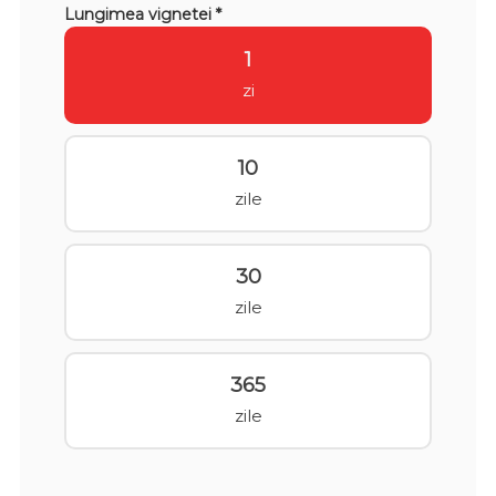
Lungimea vignetei *
1
zi
10
zile
30
zile
365
zile