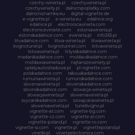
czechy-winieta.pl
czechywinieta.pl
czechywiniety.pl
dalnicnipoplatky.com
dalnicniznamka.eu
digital-vignette.de
e-vignette.pl
e-winieta.eu
edalnice.org
edalnice.pl
electronicavinieta.com
electroniceviniete.com
estoniawinieta.pl
estonskadalnice.com
ewinieta.pl
info365.pl
litvadalnice.com
litwa-winieta.pl
litwawinieta.pl
livignotunel.pl
livignotunnel.com
lotvawinieta.pl
lotwawinieta.pl
lotysskadalnice.com
madarskadalnice.com
moldavskadalnice.com
moldawiawinieta.pl
najtanszewiniety.pl
oplatyautostradowe.pl
pl-vignette.com
polskadalnice.com
rakouskadalnice.com
rumuniawinieta.pl
rumunskadalnice.com
sloveniawinieta.pl
slovenskadalnice.com
slovinskadalnice.com
slowacja-winieta.pl
slowacjawinieta.pl
sloweniawinieta.pl
svycarskadalnice.com
szwajcariawinieta.pl
słoweniawinieta.pl
tunellivigno.pl
vignette-at.com
vignette-bg.com
vignette-cz.com
vignette-pl.com
vignette-poland.pl
vignette-ro.com
vignette-si.com
vignette.pl
vignettepoland.pl
vinetki.pl
vinietaelectronica.com