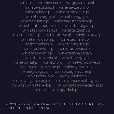
vinieteelectronice.com
wegrywinieta.pl
winieta-austria.pl
winieta-czechy.pl
winieta-litwa.pl
winieta-słowacja.pl
winieta-wegry.pl
winieta-węgry.pl
winietaaustria.pl
winietaaustriaonline.pl
winietaautostradowa.pl
winietabulgaria.pl
winietachorwacja.pl
winietaczechy.pl
winietaestonia.pl
winietalitwa.pl
winietalotwa.pl
winietamoldawia.pl
winietaonline.com
winietapolska.pl
winietarumunia.pl
winietaslovenia.pl
winietaslowacja.pl
winietaslowenia.pl
winietaszwajcaria.pl
winietasłowenia.pl
winietawegry.pl
winietomat.pl
winiety.org
winietydrogowe.pl
winietyelektroniczne.pl
winietyestonia.pl
winietywegry.pl
winietyzagraniczne.pl
winietyzakup.pl
węgry-winieta.pl
xn--sowacja-njb.org.pl
xn--soweniawinieta-gnc.pl
xn--wgry-winieta-4vb.pl
xn--winieta-sowacja-7sc.pl
xn--winieta-wgry-dwb.pl
© 2026 www.winietaonline.com SUNTEM UN REGISTR DE TAXE
INDEPENDENȚĂ ÎN EUROPA