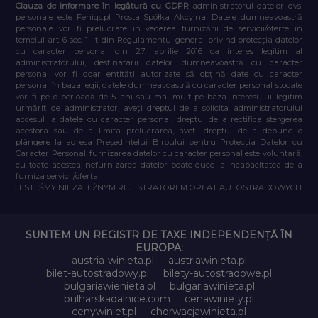
Clauza de informare în legătură cu GDPR
administratorul datelor dvs.
personale este Feniqs.pl Prosta Spółka Akcyjna. Datele dumneavoastră
personale vor fi prelucrate în vederea furnizării de servicii/oferte în
temeiul art. 6 sec. 1 lit. din Regulamentul general privind protecția datelor
cu caracter personal din 27 aprilie 2016 ca interes legitim al
administratorului, destinatarii datelor dumneavoastră cu caracter
personal vor fi doar entități autorizate să obțină date cu caracter
personal în baza legii, datele dumneavoastră cu caracter personal stocate
vor fi pe o perioadă de 5 ani sau mai mult pe baza interesului legitim
urmărit de administrator, aveți dreptul de a solicita administratorului
accesul la datele cu caracter personal, dreptul de a rectifica ștergerea
acestora sau de a limita prelucrarea, aveți dreptul de a depune o
plângere la adresa Președintelui Biroului pentru Protecția Datelor cu
Caracter Personal, furnizarea datelor cu caracter personal este voluntară,
cu toate acestea, nefurnizarea datelor poate duce la incapacitatea de a
furniza servicii/oferta.
JESTEŚMY NIEZALEŻNYM REJESTRATOREM OPŁAT AUTOSTRADOWYCH
SUNTEM UN REGISTR DE TAXE INDEPENDENȚĂ ÎN
EUROPA:
austria-winieta.pl
austriawinieta.pl
bilet-autostradowy.pl
bilety-autostradowe.pl
bulgariawienieta.pl
bulgariawinieta.pl
bulharskadalnice.com
cenawiniety.pl
cenywiniet.pl
chorwacjawinieta.pl