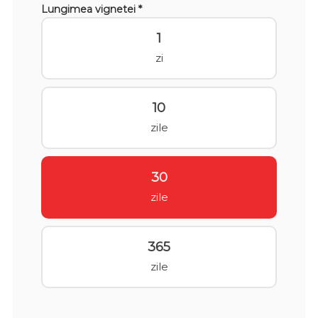
Lungimea vignetei *
1
zi
10
zile
30
zile
365
zile