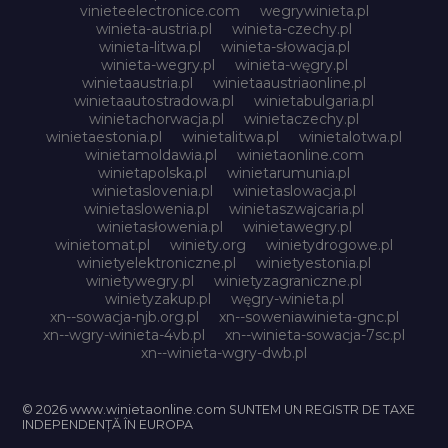
vinieteelectronice.com
wegrywinieta.pl
winieta-austria.pl
winieta-czechy.pl
winieta-litwa.pl
winieta-słowacja.pl
winieta-wegry.pl
winieta-węgry.pl
winietaaustria.pl
winietaaustriaonline.pl
winietaautostradowa.pl
winietabulgaria.pl
winietachorwacja.pl
winietaczechy.pl
winietaestonia.pl
winietalitwa.pl
winietalotwa.pl
winietamoldawia.pl
winietaonline.com
winietapolska.pl
winietarumunia.pl
winietaslovenia.pl
winietaslowacja.pl
winietaslowenia.pl
winietaszwajcaria.pl
winietasłowenia.pl
winietawegry.pl
winietomat.pl
winiety.org
winietydrogowe.pl
winietyelektroniczne.pl
winietyestonia.pl
winietywegry.pl
winietyzagraniczne.pl
winietyzakup.pl
węgry-winieta.pl
xn--sowacja-njb.org.pl
xn--soweniawinieta-gnc.pl
xn--wgry-winieta-4vb.pl
xn--winieta-sowacja-7sc.pl
xn--winieta-wgry-dwb.pl
© 2026 www.winietaonline.com SUNTEM UN REGISTR DE TAXE
INDEPENDENȚĂ ÎN EUROPA