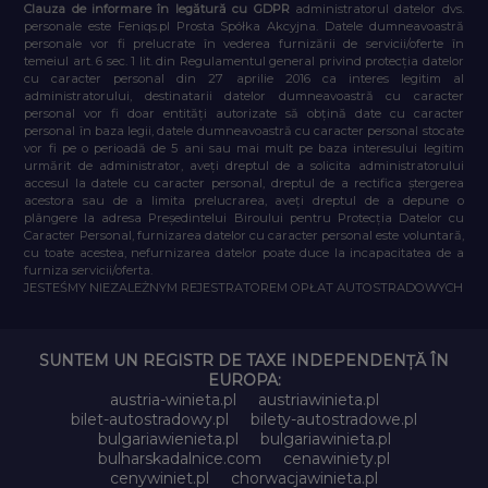
Clauza de informare în legătură cu GDPR
administratorul datelor dvs.
personale este Feniqs.pl Prosta Spółka Akcyjna. Datele dumneavoastră
personale vor fi prelucrate în vederea furnizării de servicii/oferte în
temeiul art. 6 sec. 1 lit. din Regulamentul general privind protecția datelor
cu caracter personal din 27 aprilie 2016 ca interes legitim al
administratorului, destinatarii datelor dumneavoastră cu caracter
personal vor fi doar entități autorizate să obțină date cu caracter
personal în baza legii, datele dumneavoastră cu caracter personal stocate
vor fi pe o perioadă de 5 ani sau mai mult pe baza interesului legitim
urmărit de administrator, aveți dreptul de a solicita administratorului
accesul la datele cu caracter personal, dreptul de a rectifica ștergerea
acestora sau de a limita prelucrarea, aveți dreptul de a depune o
plângere la adresa Președintelui Biroului pentru Protecția Datelor cu
Caracter Personal, furnizarea datelor cu caracter personal este voluntară,
cu toate acestea, nefurnizarea datelor poate duce la incapacitatea de a
furniza servicii/oferta.
JESTEŚMY NIEZALEŻNYM REJESTRATOREM OPŁAT AUTOSTRADOWYCH
SUNTEM UN REGISTR DE TAXE INDEPENDENȚĂ ÎN
EUROPA:
austria-winieta.pl
austriawinieta.pl
bilet-autostradowy.pl
bilety-autostradowe.pl
bulgariawienieta.pl
bulgariawinieta.pl
bulharskadalnice.com
cenawiniety.pl
cenywiniet.pl
chorwacjawinieta.pl