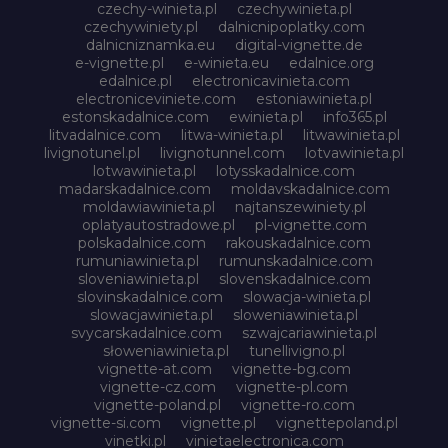
czechy-winieta.pl
czechywinieta.pl
czechywiniety.pl
dalnicnipoplatky.com
dalnicniznamka.eu
digital-vignette.de
e-vignette.pl
e-winieta.eu
edalnice.org
edalnice.pl
electronicavinieta.com
electroniceviniete.com
estoniawinieta.pl
estonskadalnice.com
ewinieta.pl
info365.pl
litvadalnice.com
litwa-winieta.pl
litwawinieta.pl
livignotunel.pl
livignotunnel.com
lotvawinieta.pl
lotwawinieta.pl
lotysskadalnice.com
madarskadalnice.com
moldavskadalnice.com
moldawiawinieta.pl
najtanszewiniety.pl
oplatyautostradowe.pl
pl-vignette.com
polskadalnice.com
rakouskadalnice.com
rumuniawinieta.pl
rumunskadalnice.com
sloveniawinieta.pl
slovenskadalnice.com
slovinskadalnice.com
slowacja-winieta.pl
slowacjawinieta.pl
sloweniawinieta.pl
svycarskadalnice.com
szwajcariawinieta.pl
słoweniawinieta.pl
tunellivigno.pl
vignette-at.com
vignette-bg.com
vignette-cz.com
vignette-pl.com
vignette-poland.pl
vignette-ro.com
vignette-si.com
vignette.pl
vignettepoland.pl
vinetki.pl
vinietaelectronica.com