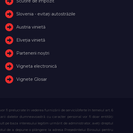
Scutire de impozit
Slovenia - evitați autostrăzile
Austria vinietă
Elveţia vinietă
Partenerii noștri
Vigneta electronică
Vignete Glosar
fi prelucrate în vederea furnizării de servicii/oferte în temeiul art. 6
atarii datelor dumneavoastră cu caracter personal vor fi doar entități
lt pe baza interesului legitim urmărit de administrator, aveți dreptul
reptul de a depune o plângere la adresa Președintelui Biroului pentru