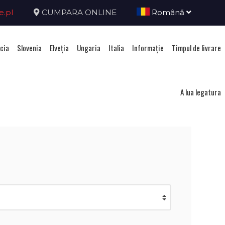
e.pl
CUMPARA ONLINE
Română
cia
Slovenia
Elveţia
Ungaria
Italia
Informație
Timpul de livrare
ca Ceha
A lua legatura