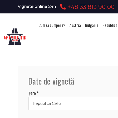
+48 33 813 90 00
Vignete online 24h
Cum să cumpere?
Austria
Bulgaria
Republica
Achizi
Date de vignetă
Țară *