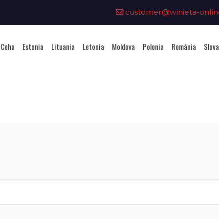
customer@winieta-onlin
 Ceha
Estonia
Lituania
Letonia
Moldova
Polonia
România
Slova
ționarea unei vignete - Republi