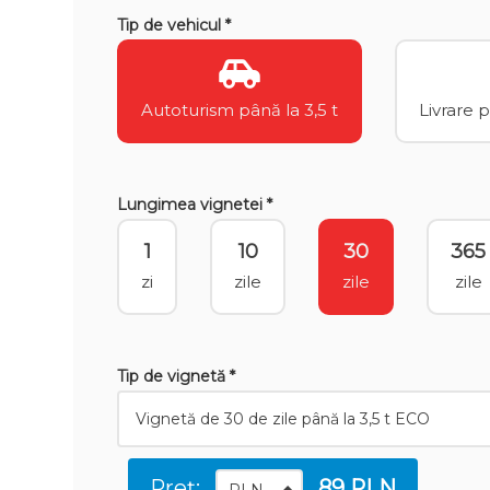
Tip de vehicul *
Autoturism până la 3,5 t
Livrare 
Lungimea vignetei *
1
10
30
365
zi
zile
zile
zile
Tip de vignetă *
Preț:
89 PLN