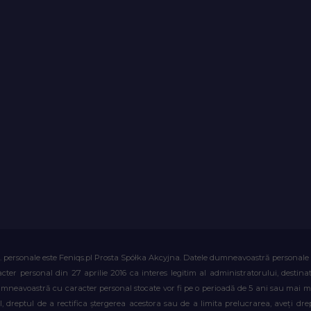
. personale este Feniqs.pl Prosta Spółka Akcyjna. Datele dumneavoastră personale vor 
acter personal din 27 aprilie 2016 ca interes legitim al administratorului, destin
dumneavoastră cu caracter personal stocate vor fi pe o perioadă de 5 ani sau mai mu
al, dreptul de a rectifica ștergerea acestora sau de a limita prelucrarea, aveți d