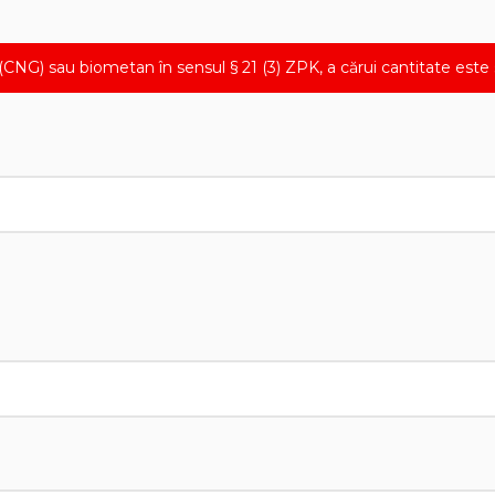
(CNG) sau biometan în sensul § 21 (3) ZPK, a cărui cantitate este