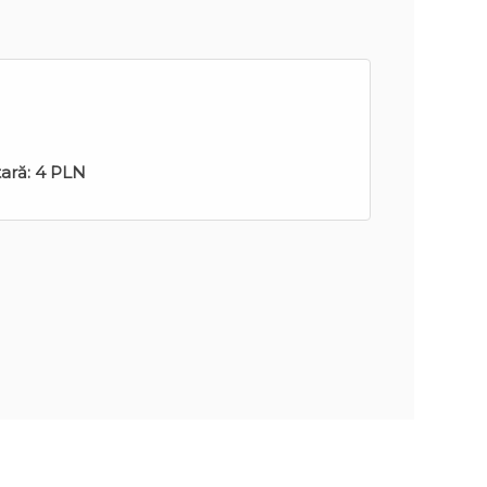
tară:
4 PLN