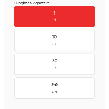
Lungimea vignetei *
1
zi
10
zile
30
zile
365
zile