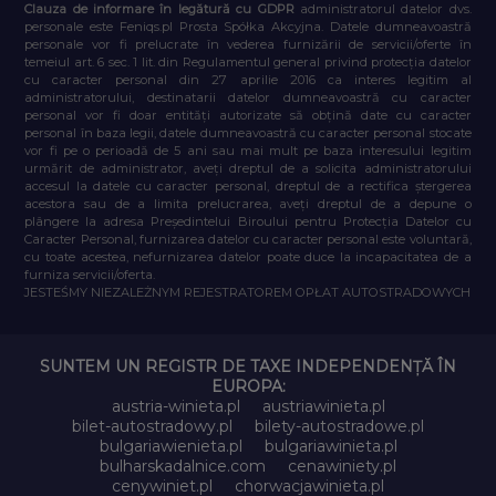
Clauza de informare în legătură cu GDPR
administratorul datelor dvs.
personale este Feniqs.pl Prosta Spółka Akcyjna. Datele dumneavoastră
personale vor fi prelucrate în vederea furnizării de servicii/oferte în
temeiul art. 6 sec. 1 lit. din Regulamentul general privind protecția datelor
cu caracter personal din 27 aprilie 2016 ca interes legitim al
administratorului, destinatarii datelor dumneavoastră cu caracter
personal vor fi doar entități autorizate să obțină date cu caracter
personal în baza legii, datele dumneavoastră cu caracter personal stocate
vor fi pe o perioadă de 5 ani sau mai mult pe baza interesului legitim
urmărit de administrator, aveți dreptul de a solicita administratorului
accesul la datele cu caracter personal, dreptul de a rectifica ștergerea
acestora sau de a limita prelucrarea, aveți dreptul de a depune o
plângere la adresa Președintelui Biroului pentru Protecția Datelor cu
Caracter Personal, furnizarea datelor cu caracter personal este voluntară,
cu toate acestea, nefurnizarea datelor poate duce la incapacitatea de a
furniza servicii/oferta.
JESTEŚMY NIEZALEŻNYM REJESTRATOREM OPŁAT AUTOSTRADOWYCH
SUNTEM UN REGISTR DE TAXE INDEPENDENȚĂ ÎN
EUROPA:
austria-winieta.pl
austriawinieta.pl
bilet-autostradowy.pl
bilety-autostradowe.pl
bulgariawienieta.pl
bulgariawinieta.pl
bulharskadalnice.com
cenawiniety.pl
cenywiniet.pl
chorwacjawinieta.pl