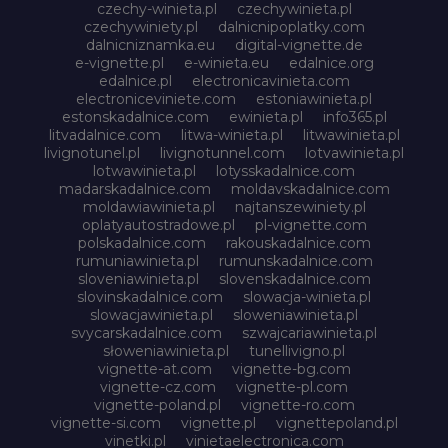
czechy-winieta.pl
czechywinieta.pl
czechywiniety.pl
dalnicnipoplatky.com
dalnicniznamka.eu
digital-vignette.de
e-vignette.pl
e-winieta.eu
edalnice.org
edalnice.pl
electronicavinieta.com
electroniceviniete.com
estoniawinieta.pl
estonskadalnice.com
ewinieta.pl
info365.pl
litvadalnice.com
litwa-winieta.pl
litwawinieta.pl
livignotunel.pl
livignotunnel.com
lotvawinieta.pl
lotwawinieta.pl
lotysskadalnice.com
madarskadalnice.com
moldavskadalnice.com
moldawiawinieta.pl
najtanszewiniety.pl
oplatyautostradowe.pl
pl-vignette.com
polskadalnice.com
rakouskadalnice.com
rumuniawinieta.pl
rumunskadalnice.com
sloveniawinieta.pl
slovenskadalnice.com
slovinskadalnice.com
slowacja-winieta.pl
slowacjawinieta.pl
sloweniawinieta.pl
svycarskadalnice.com
szwajcariawinieta.pl
słoweniawinieta.pl
tunellivigno.pl
vignette-at.com
vignette-bg.com
vignette-cz.com
vignette-pl.com
vignette-poland.pl
vignette-ro.com
vignette-si.com
vignette.pl
vignettepoland.pl
vinetki.pl
vinietaelectronica.com