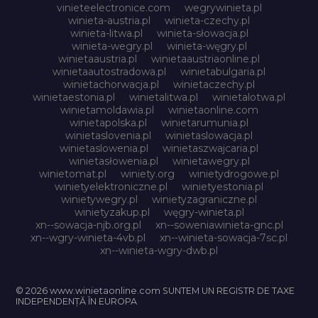
vinieteelectronice.com
wegrywinieta.pl
winieta-austria.pl
winieta-czechy.pl
winieta-litwa.pl
winieta-słowacja.pl
winieta-wegry.pl
winieta-węgry.pl
winietaaustria.pl
winietaaustriaonline.pl
winietaautostradowa.pl
winietabulgaria.pl
winietachorwacja.pl
winietaczechy.pl
winietaestonia.pl
winietalitwa.pl
winietalotwa.pl
winietamoldawia.pl
winietaonline.com
winietapolska.pl
winietarumunia.pl
winietaslovenia.pl
winietaslowacja.pl
winietaslowenia.pl
winietaszwajcaria.pl
winietasłowenia.pl
winietawegry.pl
winietomat.pl
winiety.org
winietydrogowe.pl
winietyelektroniczne.pl
winietyestonia.pl
winietywegry.pl
winietyzagraniczne.pl
winietyzakup.pl
węgry-winieta.pl
xn--sowacja-njb.org.pl
xn--soweniawinieta-gnc.pl
xn--wgry-winieta-4vb.pl
xn--winieta-sowacja-7sc.pl
xn--winieta-wgry-dwb.pl
© 2026 www.winietaonline.com SUNTEM UN REGISTR DE TAXE
INDEPENDENȚĂ ÎN EUROPA