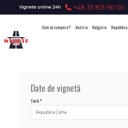
+48 33 813 90 00
Vignete online 24h
Cum să cumpere?
Austria
Bulgaria
Republica
Achizi
Date de vignetă
Țară *