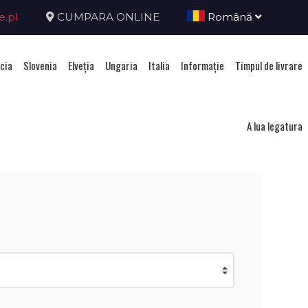
e.pl
CUMPARA ONLINE
Română
cia
Slovenia
Elveţia
Ungaria
Italia
Informație
Timpul de livrare
ca Ceha
A lua legatura