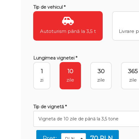
Tip de vehicul *
Autoturism până la 3,5 t
Livrare 
Lungimea vignetei *
1
10
30
365
zi
zile
zile
zile
Tip de vignetă *
Preț:
70 PLN