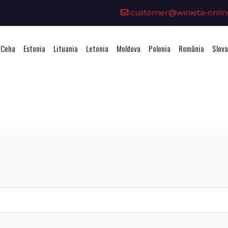
customer@winieta-onlin
 Ceha
Estonia
Lituania
Letonia
Moldova
Polonia
România
Slova
ționarea unei vignete - Republi