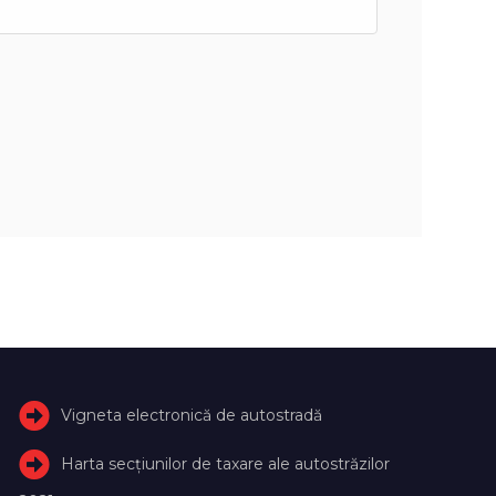
Vigneta electronică de autostradă
Harta secțiunilor de taxare ale autostrăzilor