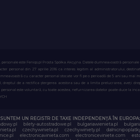
. personale este Feniqs.pl Prosta Spółka Akcyjna. Datele dumneavoastră personale vor 
acter personal din 27 aprilie 2016 ca interes legitim al administratorului, destin
dumneavoastră cu caracter personal stocate vor fi pe o perioadă de 5 ani sau mai mu
al, dreptul de a rectifica ștergerea acestora sau de a limita prelucrarea, aveți d
personal este voluntară, cu toate acestea, nefurnizarea datelor poate duce la incapa
WYCH
SUNTEM UN REGISTR DE TAXE INDEPENDENȚĂ ÎN EUROPA:
adowy.pl
bilety-autostradowe.pl
bulgariawienieta.pl
bulgari
nieta.pl
czechywinieta.pl
czechywiniety.pl
dalnicnipoplat
nice.pl
electronicavinieta.com
electroniceviniete.com
esto