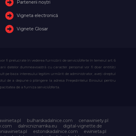
Partenerii noștri
Vigneta electronică
Vignete Glosar
fi prelucrate în vederea furnizării de servicii/oferte în temeiul art. 6
atarii datelor dumneavoastră cu caracter personal vor fi doar entități
lt pe baza interesului legitim urmărit de administrator, aveți dreptul
reptul de a depune o plângere la adresa Președintelui Biroului pentru
citatea de a furniza servicii/oferta.
awinieta.pl
bulharskadalnice.com
cenawiniety.pl
ky.com
dalnicniznamka.eu
digital-vignette.de
niawinieta.pl
estonskadalnice.com
ewinieta.pl