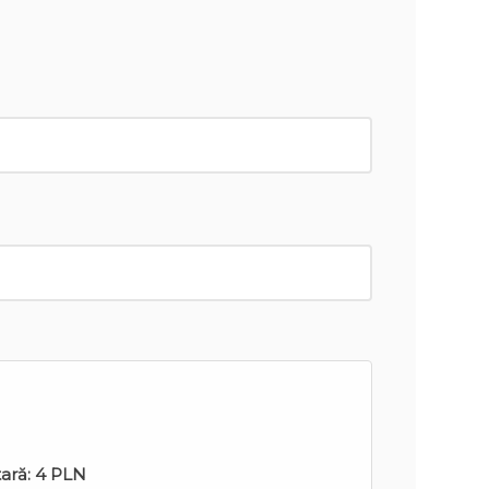
tară:
4 PLN