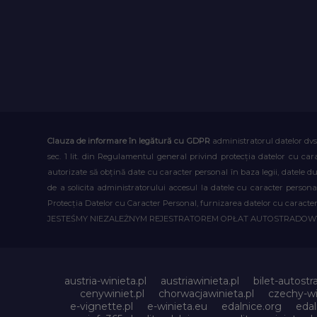
Clauza de informare în legătură cu GDPR
administratorul datelor dvs
sec. 1 lit. din Regulamentul general privind protecția datelor cu car
autorizate să obțină date cu caracter personal în baza legii, datele 
de a solicita administratorului accesul la datele cu caracter person
Protecția Datelor cu Caracter Personal, furnizarea datelor cu caracter 
JESTEŚMY NIEZALEŻNYM REJESTRATOREM OPŁAT AUTOSTRADO
austria-winieta.pl
austriawinieta.pl
bilet-autostr
cenywiniet.pl
chorwacjawinieta.pl
czechy-wi
e-vignette.pl
e-winieta.eu
edalnice.org
edal