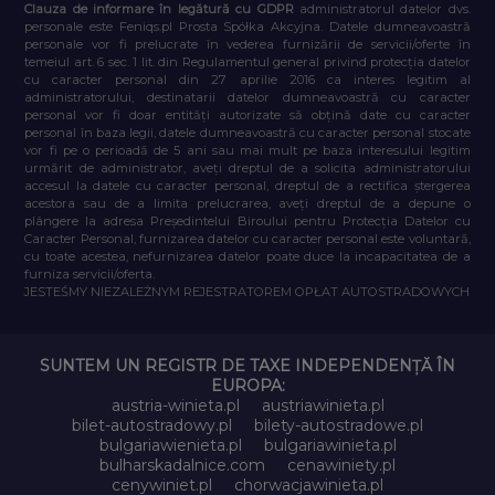
Clauza de informare în legătură cu GDPR
administratorul datelor dvs.
personale este Feniqs.pl Prosta Spółka Akcyjna. Datele dumneavoastră
personale vor fi prelucrate în vederea furnizării de servicii/oferte în
temeiul art. 6 sec. 1 lit. din Regulamentul general privind protecția datelor
cu caracter personal din 27 aprilie 2016 ca interes legitim al
administratorului, destinatarii datelor dumneavoastră cu caracter
personal vor fi doar entități autorizate să obțină date cu caracter
personal în baza legii, datele dumneavoastră cu caracter personal stocate
vor fi pe o perioadă de 5 ani sau mai mult pe baza interesului legitim
urmărit de administrator, aveți dreptul de a solicita administratorului
accesul la datele cu caracter personal, dreptul de a rectifica ștergerea
acestora sau de a limita prelucrarea, aveți dreptul de a depune o
plângere la adresa Președintelui Biroului pentru Protecția Datelor cu
Caracter Personal, furnizarea datelor cu caracter personal este voluntară,
cu toate acestea, nefurnizarea datelor poate duce la incapacitatea de a
furniza servicii/oferta.
JESTEŚMY NIEZALEŻNYM REJESTRATOREM OPŁAT AUTOSTRADOWYCH
SUNTEM UN REGISTR DE TAXE INDEPENDENȚĂ ÎN
EUROPA:
austria-winieta.pl
austriawinieta.pl
bilet-autostradowy.pl
bilety-autostradowe.pl
bulgariawienieta.pl
bulgariawinieta.pl
bulharskadalnice.com
cenawiniety.pl
cenywiniet.pl
chorwacjawinieta.pl