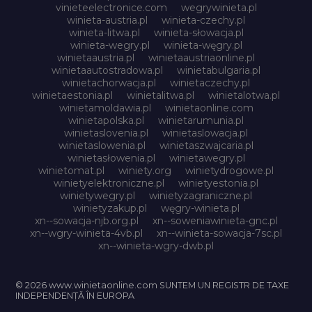
vinieteelectronice.com
wegrywinieta.pl
winieta-austria.pl
winieta-czechy.pl
winieta-litwa.pl
winieta-słowacja.pl
winieta-wegry.pl
winieta-węgry.pl
winietaaustria.pl
winietaaustriaonline.pl
winietaautostradowa.pl
winietabulgaria.pl
winietachorwacja.pl
winietaczechy.pl
winietaestonia.pl
winietalitwa.pl
winietalotwa.pl
winietamoldawia.pl
winietaonline.com
winietapolska.pl
winietarumunia.pl
winietaslovenia.pl
winietaslowacja.pl
winietaslowenia.pl
winietaszwajcaria.pl
winietasłowenia.pl
winietawegry.pl
winietomat.pl
winiety.org
winietydrogowe.pl
winietyelektroniczne.pl
winietyestonia.pl
winietywegry.pl
winietyzagraniczne.pl
winietyzakup.pl
węgry-winieta.pl
xn--sowacja-njb.org.pl
xn--soweniawinieta-gnc.pl
xn--wgry-winieta-4vb.pl
xn--winieta-sowacja-7sc.pl
xn--winieta-wgry-dwb.pl
© 2026 www.winietaonline.com SUNTEM UN REGISTR DE TAXE
INDEPENDENȚĂ ÎN EUROPA