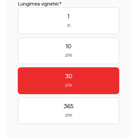
Lungimea vignetei *
1
zi
10
zile
30
zile
365
zile