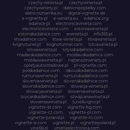
czechy-winieta.pl
czechywinieta.pl
czechywiniety.pl
dalnicnipoplatky.com
dalnicniznamka.eu
digital-vignette.de
e-vignette.pl
e-winieta.eu
edalnice.org
edalnice.pl
electronicavinieta.com
electroniceviniete.com
estoniawinieta.pl
estonskadalnice.com
ewinieta.pl
info365.pl
litvadalnice.com
litwa-winieta.pl
litwawinieta.pl
livignotunel.pl
livignotunnel.com
lotvawinieta.pl
lotwawinieta.pl
lotysskadalnice.com
madarskadalnice.com
moldavskadalnice.com
moldawiawinieta.pl
najtanszewiniety.pl
oplatyautostradowe.pl
pl-vignette.com
polskadalnice.com
rakouskadalnice.com
rumuniawinieta.pl
rumunskadalnice.com
sloveniawinieta.pl
slovenskadalnice.com
slovinskadalnice.com
slowacja-winieta.pl
slowacjawinieta.pl
sloweniawinieta.pl
svycarskadalnice.com
szwajcariawinieta.pl
słoweniawinieta.pl
tunellivigno.pl
vignette-at.com
vignette-bg.com
vignette-cz.com
vignette-pl.com
vignette-poland.pl
vignette-ro.com
vignette-si.com
vignette.pl
vignettepoland.pl
vinetki.pl
vinietaelectronica.com