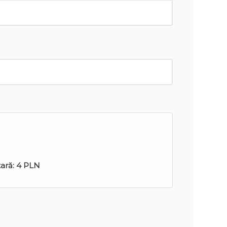
tară:
4 PLN