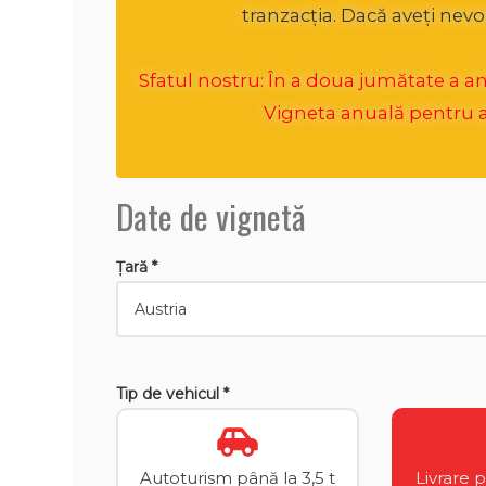
tranzacția. Dacă aveți nevo
Sfatul nostru: În a doua jumătate a anul
Vigneta anuală pentru an
Date de vignetă
Țară *
Tip de vehicul *
Autoturism până la 3,5 t
Livrare 