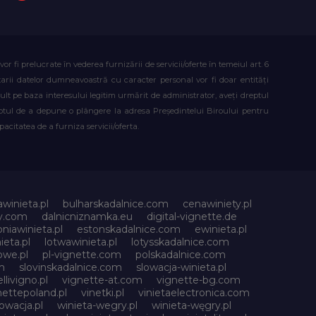
fi prelucrate în vederea furnizării de servicii/oferte în temeiul art. 6
atarii datelor dumneavoastră cu caracter personal vor fi doar entități
lt pe baza interesului legitim urmărit de administrator, aveți dreptul
reptul de a depune o plângere la adresa Președintelui Biroului pentru
citatea de a furniza servicii/oferta.
awinieta.pl
bulharskadalnice.com
cenawiniety.pl
ky.com
dalnicniznamka.eu
digital-vignette.de
niawinieta.pl
estonskadalnice.com
ewinieta.pl
ieta.pl
lotwawinieta.pl
lotysskadalnice.com
owe.pl
pl-vignette.com
polskadalnice.com
m
slovinskadalnice.com
slowacja-winieta.pl
llivigno.pl
vignette-at.com
vignette-bg.com
nettepoland.pl
vinetki.pl
vinietaelectronica.com
owacja.pl
winieta-wegry.pl
winieta-węgry.pl