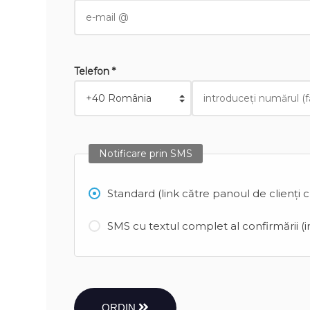
Telefon *
Notificare prin SMS
Standard (link către panoul de clienți 
SMS cu textul complet al confirmării (in
ORDIN