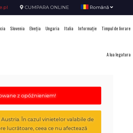
e.pl
CUMPARA ONLINE
Română
cia
Slovenia
Elveţia
Ungaria
Italia
Informație
Timpul de livrare
ria
A lua legatura
rowane z opóźnieniem!
ustria. În cazul vinietelor valabile de
ore lucrătoare, ceea ce nu afectează