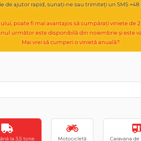
ie de ajutor rapid, sunați-ne sau trimiteți un SMS +48 
ui, poate fi mai avantajos să cumpărați viniete de 2 lun
ul următor este disponibilă din noiembrie și este va
Mai vrei să cumperi o vinietă anuală?
până la 3,5 tone
Motocicletă
Caravana de p