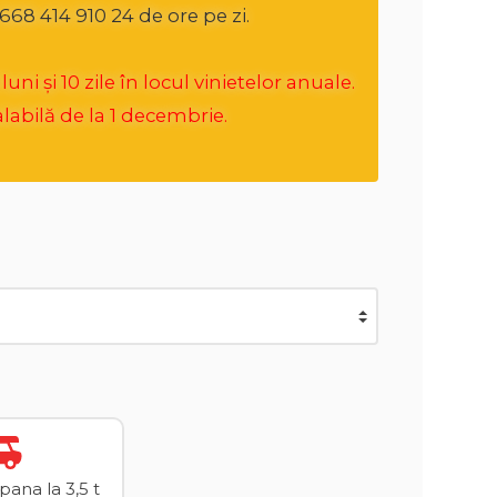
668 414 910 24 de ore pe zi.
i și 10 zile în locul vinietelor anuale.
labilă de la 1 decembrie.
ana la 3,5 t