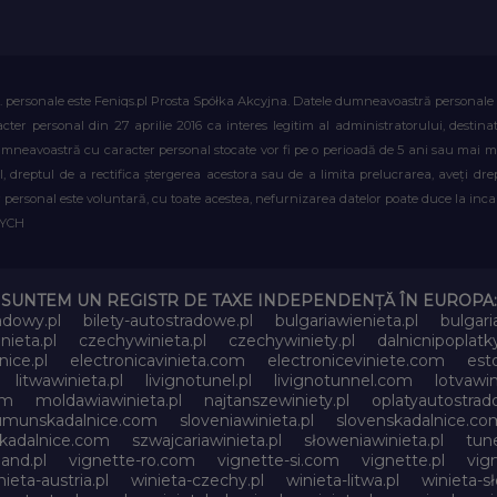
. personale este Feniqs.pl Prosta Spółka Akcyjna. Datele dumneavoastră personale vor 
acter personal din 27 aprilie 2016 ca interes legitim al administratorului, destin
dumneavoastră cu caracter personal stocate vor fi pe o perioadă de 5 ani sau mai mu
al, dreptul de a rectifica ștergerea acestora sau de a limita prelucrarea, aveți d
personal este voluntară, cu toate acestea, nefurnizarea datelor poate duce la incapa
WYCH
SUNTEM UN REGISTR DE TAXE INDEPENDENȚĂ ÎN EUROPA:
adowy.pl
bilety-autostradowe.pl
bulgariawienieta.pl
bulgari
nieta.pl
czechywinieta.pl
czechywiniety.pl
dalnicnipoplat
nice.pl
electronicavinieta.com
electroniceviniete.com
esto
litwawinieta.pl
livignotunel.pl
livignotunnel.com
lotvawin
om
moldawiawinieta.pl
najtanszewiniety.pl
oplatyautostrad
umunskadalnice.com
sloveniawinieta.pl
slovenskadalnice.co
skadalnice.com
szwajcariawinieta.pl
słoweniawinieta.pl
tune
and.pl
vignette-ro.com
vignette-si.com
vignette.pl
vig
nieta-austria.pl
winieta-czechy.pl
winieta-litwa.pl
winieta-sł