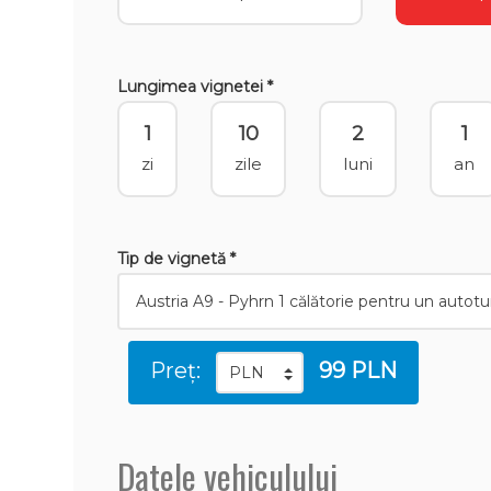
Lungimea vignetei *
1
10
2
1
zi
zile
luni
an
Tip de vignetă *
Preț:
99 PLN
Datele vehiculului