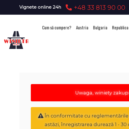
+48 33 813 90 00
Vignete online 24h
Cum să cumpere?
Austria
Bulgaria
Republica
Ac
Uwaga, winiety zakup
În conformitate cu reglementările n
astăzi, înregistrarea durează 1 - 3