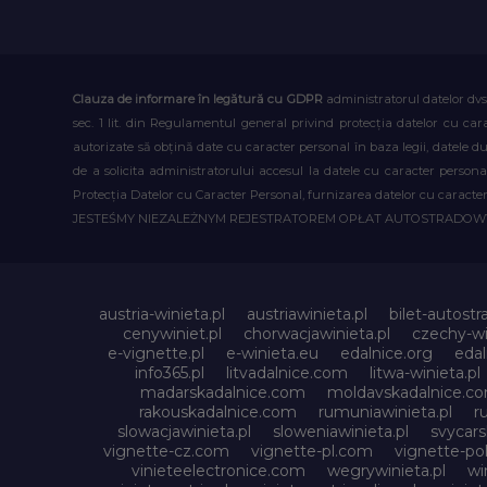
Clauza de informare în legătură cu GDPR
administratorul datelor dvs
sec. 1 lit. din Regulamentul general privind protecția datelor cu car
autorizate să obțină date cu caracter personal în baza legii, datele 
de a solicita administratorului accesul la datele cu caracter person
Protecția Datelor cu Caracter Personal, furnizarea datelor cu caracter 
JESTEŚMY NIEZALEŻNYM REJESTRATOREM OPŁAT AUTOSTRADO
austria-winieta.pl
austriawinieta.pl
bilet-autostr
cenywiniet.pl
chorwacjawinieta.pl
czechy-wi
e-vignette.pl
e-winieta.eu
edalnice.org
edal
info365.pl
litvadalnice.com
litwa-winieta.pl
madarskadalnice.com
moldavskadalnice.c
rakouskadalnice.com
rumuniawinieta.pl
r
slowacjawinieta.pl
sloweniawinieta.pl
svycar
vignette-cz.com
vignette-pl.com
vignette-pol
vinieteelectronice.com
wegrywinieta.pl
wi