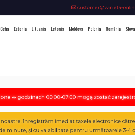
customer@winieta-onlin
 Ceha
Estonia
Lituania
Letonia
Moldova
Polonia
România
Slova
hiziționarea unei vignete - Aust
ione w godzinach 00:00-07:00 mogą zostać zarejest
oastre, înregistrăm imediat taxele electronice către A
0 de minute, și cu valabilitate pentru următoarele 3-4 