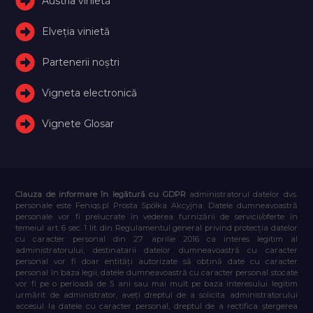
Austria vinietă
Elveţia vinietă
Partenerii noștri
Vigneta electronică
Vignete Glosar
Clauza de informare în legătură cu GDPR
administratorul datelor dvs.
personale este Feniqs.pl Prosta Spółka Akcyjna. Datele dumneavoastră
personale vor fi prelucrate în vederea furnizării de servicii/oferte în
temeiul art. 6 sec. 1 lit. din Regulamentul general privind protecția datelor
cu caracter personal din 27 aprilie 2016 ca interes legitim al
administratorului, destinatarii datelor dumneavoastră cu caracter
personal vor fi doar entități autorizate să obțină date cu caracter
personal în baza legii, datele dumneavoastră cu caracter personal stocate
vor fi pe o perioadă de 5 ani sau mai mult pe baza interesului legitim
urmărit de administrator, aveți dreptul de a solicita administratorului
accesul la datele cu caracter personal, dreptul de a rectifica ștergerea