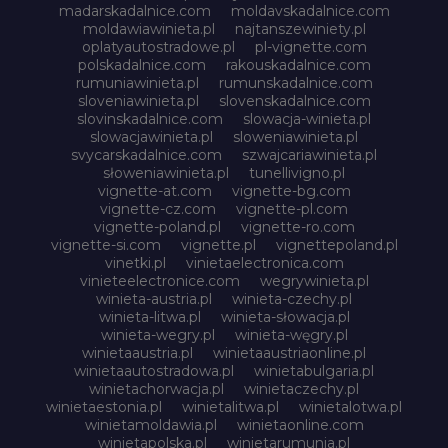
madarskadalnice.com
moldavskadalnice.com
moldawiawinieta.pl
najtanszewiniety.pl
oplatyautostradowe.pl
pl-vignette.com
polskadalnice.com
rakouskadalnice.com
rumuniawinieta.pl
rumunskadalnice.com
sloveniawinieta.pl
slovenskadalnice.com
slovinskadalnice.com
slowacja-winieta.pl
slowacjawinieta.pl
sloweniawinieta.pl
svycarskadalnice.com
szwajcariawinieta.pl
słoweniawinieta.pl
tunellivigno.pl
vignette-at.com
vignette-bg.com
vignette-cz.com
vignette-pl.com
vignette-poland.pl
vignette-ro.com
vignette-si.com
vignette.pl
vignettepoland.pl
vinetki.pl
vinietaelectronica.com
vinieteelectronice.com
wegrywinieta.pl
winieta-austria.pl
winieta-czechy.pl
winieta-litwa.pl
winieta-słowacja.pl
winieta-wegry.pl
winieta-węgry.pl
winietaaustria.pl
winietaaustriaonline.pl
winietaautostradowa.pl
winietabulgaria.pl
winietachorwacja.pl
winietaczechy.pl
winietaestonia.pl
winietalitwa.pl
winietalotwa.pl
winietamoldawia.pl
winietaonline.com
winietapolska.pl
winietarumunia.pl