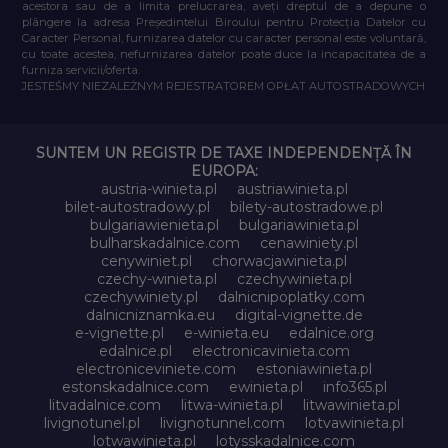
acestora sau de a limita prelucrarea, aveți dreptul de a depune o
plângere la adresa Președintelui Biroului pentru Protecția Datelor cu
Caracter Personal, furnizarea datelor cu caracter personal este voluntară,
cu toate acestea, nefurnizarea datelor poate duce la incapacitatea de a
furniza servicii/oferta.
JESTEŚMY NIEZALEŻNYM REJESTRATOREM OPŁAT AUTOSTRADOWYCH
SUNTEM UN REGISTR DE TAXE INDEPENDENȚĂ ÎN
EUROPA:
austria-winieta.pl
austriawinieta.pl
bilet-autostradowy.pl
bilety-autostradowe.pl
bulgariawienieta.pl
bulgariawinieta.pl
bulharskadalnice.com
cenawiniety.pl
cenywiniet.pl
chorwacjawinieta.pl
czechy-winieta.pl
czechywinieta.pl
czechywiniety.pl
dalnicnipoplatky.com
dalnicniznamka.eu
digital-vignette.de
e-vignette.pl
e-winieta.eu
edalnice.org
edalnice.pl
electronicavinieta.com
electroniceviniete.com
estoniawinieta.pl
estonskadalnice.com
ewinieta.pl
info365.pl
litvadalnice.com
litwa-winieta.pl
litwawinieta.pl
livignotunel.pl
livignotunnel.com
lotvawinieta.pl
lotwawinieta.pl
lotysskadalnice.com