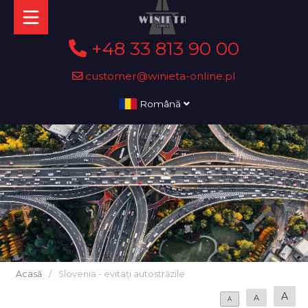
+48 33 813 90 00
customer@winieta-online.pl
Română
Acasă
/
Slovenia - evitați autostrăzile
A
A
A