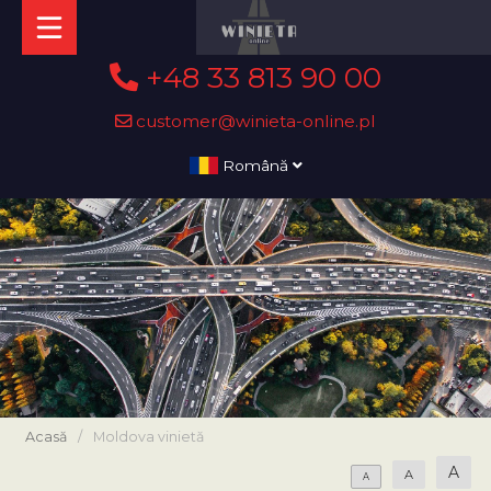
+48 33 813 90 00
customer@winieta-online.pl
Română
Acasă
/
Moldova vinietă
A
A
A