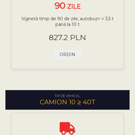
90
ZILE
Vignetă timp de 90 de zile, autobuz> = 3,5 t
până la 10 t
827.2 PLN
ORDIN
TIP DE VEHICUL:
CAMION 10 ≥ 40T