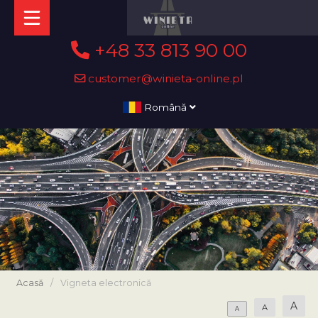
+48 33 813 90 00
customer@winieta-online.pl
Română
Acasă
/
Vigneta electronică
A
A
A