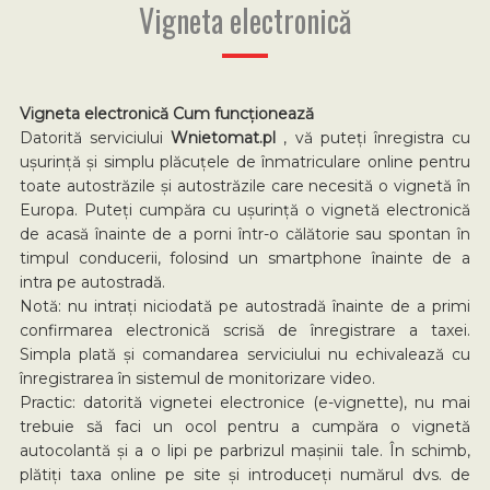
Vigneta electronică
Vigneta electronică Cum funcționează
Datorită serviciului
Wnietomat.pl
, vă puteți înregistra cu
ușurință și simplu plăcuțele de înmatriculare online pentru
toate autostrăzile și autostrăzile care necesită o vignetă în
Europa. Puteți cumpăra cu ușurință o vignetă electronică
de acasă înainte de a porni într-o călătorie sau spontan în
timpul conducerii, folosind un smartphone înainte de a
intra pe autostradă.
Notă: nu intrați niciodată pe autostradă înainte de a primi
confirmarea electronică scrisă de înregistrare a taxei.
Simpla plată și comandarea serviciului nu echivalează cu
înregistrarea în sistemul de monitorizare video.
Practic: datorită vignetei electronice (e-vignette), nu mai
trebuie să faci un ocol pentru a cumpăra o vignetă
autocolantă și a o lipi pe parbrizul mașinii tale. În schimb,
plătiți taxa online pe site și introduceți numărul dvs. de