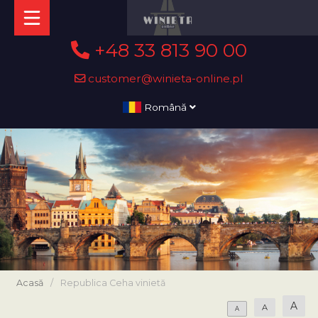
+48 33 813 90 00
customer@winieta-online.pl
Română
Acasă
/
Republica Ceha vinietă
A
A
A