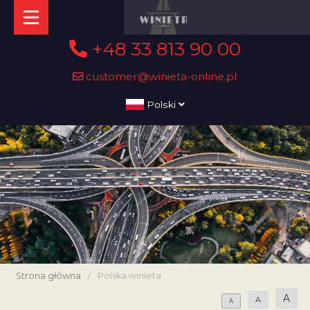
+48 33 813 90 00
customer@winieta-online.pl
Polski
Strona główna
/
Polska winieta
A
A
A