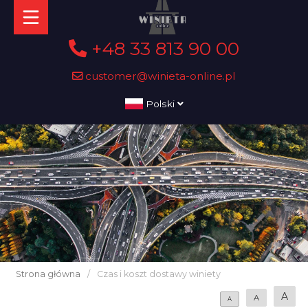
+48 33 813 90 00
customer@winieta-online.pl
Polski
Strona główna
/
Czas i koszt dostawy winiety
A
A
A