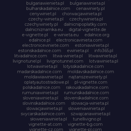
bulgariawienieta.pl
bulgariawinieta.pl
bulharskadalnice.com
cenawiniety.pl
cenywiniet.pl
chorwacjawinieta.pl
czechy-winieta.pl
czechywinieta.pl
czechywiniety.pl
dalnicnipoplatky.com
dalnicniznamka.eu
digital-vignette.de
e-vignette.pl
e-winieta.eu
edalnice.org
edalnice.pl
electronicavinieta.com
electroniceviniete.com
estoniawinieta.pl
estonskadalnice.com
ewinieta.pl
info365.pl
litvadalnice.com
litwa-winieta.pl
litwawinieta.pl
livignotunel.pl
livignotunnel.com
lotvawinieta.pl
lotwawinieta.pl
lotysskadalnice.com
madarskadalnice.com
moldavskadalnice.com
moldawiawinieta.pl
najtanszewiniety.pl
oplatyautostradowe.pl
pl-vignette.com
polskadalnice.com
rakouskadalnice.com
rumuniawinieta.pl
rumunskadalnice.com
sloveniawinieta.pl
slovenskadalnice.com
slovinskadalnice.com
slowacja-winieta.pl
slowacjawinieta.pl
sloweniawinieta.pl
svycarskadalnice.com
szwajcariawinieta.pl
słoweniawinieta.pl
tunellivigno.pl
vignette-at.com
vignette-bg.com
vignette-cz.com
vignette-pl.com