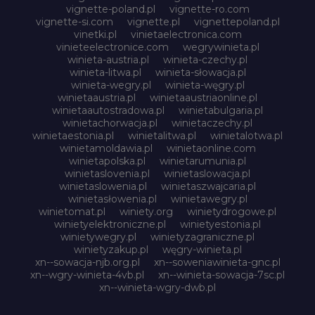
vignette-poland.pl
vignette-ro.com
vignette-si.com
vignette.pl
vignettepoland.pl
vinetki.pl
vinietaelectronica.com
vinieteelectronice.com
wegrywinieta.pl
winieta-austria.pl
winieta-czechy.pl
winieta-litwa.pl
winieta-słowacja.pl
winieta-wegry.pl
winieta-węgry.pl
winietaaustria.pl
winietaaustriaonline.pl
winietaautostradowa.pl
winietabulgaria.pl
winietachorwacja.pl
winietaczechy.pl
winietaestonia.pl
winietalitwa.pl
winietalotwa.pl
winietamoldawia.pl
winietaonline.com
winietapolska.pl
winietarumunia.pl
winietaslovenia.pl
winietaslowacja.pl
winietaslowenia.pl
winietaszwajcaria.pl
winietasłowenia.pl
winietawegry.pl
winietomat.pl
winiety.org
winietydrogowe.pl
winietyelektroniczne.pl
winietyestonia.pl
winietywegry.pl
winietyzagraniczne.pl
winietyzakup.pl
węgry-winieta.pl
xn--sowacja-njb.org.pl
xn--soweniawinieta-gnc.pl
xn--wgry-winieta-4vb.pl
xn--winieta-sowacja-7sc.pl
xn--winieta-wgry-dwb.pl