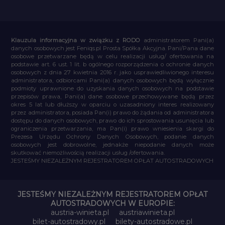
Klauzula informacyjna w związku z RODO
administratorem Pani(a)
danych osobowych jest Feniqs.pl Prosta Spółka Akcyjna. Pani/Pana dane
osobowe przetwarzane będą w celu realizacji usług/ ofertowania na
podstawie art. 6 ust. 1 lit. b ogólnego rozporządzenia o ochronie danych
osobowych z dnia 27 kwietnia 2016 r. jako usprawiedliwionego interesu
administratora, odbiorcami Pani(a) danych osobowych będą wyłącznie
podmioty uprawnione do uzyskania danych osobowych na podstawie
przepisów prawa, Pani(a) dane osobowe przechowywane będą przez
okres 5 lat lub dłuższy w oparciu o uzasadniony interes realizowany
przez administratora, posiada Pan(i) prawo do żądania od administratora
dostępu do danych osobowych, prawo do ich sprostowania usunięcia lub
ograniczenia przetwarzania, ma Pan(i) prawo wniesienia skargi do
Prezesa Urzędu Ochrony Danych Osobowych, podanie danych
osobowych jest dobrowolne, jednakże niepodanie danych może
skutkować niemożliwością realizacji usług /ofertowania.
JESTEŚMY NIEZALEŻNYM REJESTRATOREM OPŁAT AUTOSTRADOWYCH
JESTEŚMY NIEZALEŻNYM REJESTRATOREM OPŁAT
AUTOSTRADOWYCH W EUROPIE:
austria-winieta.pl
austriawinieta.pl
bilet-autostradowy.pl
bilety-autostradowe.pl