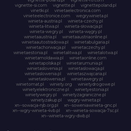
vignette-si.com
vignette.pl
vignettepoland.pl
vinetki.pl
vinietaelectronica.com
vinieteelectronice.com
wegrywinieta.pl
winieta-austria.pl
winieta-czechy.pl
winieta-litwa.pl
winieta-słowacja.pl
winieta-wegry.pl
winieta-węgry.pl
winietaaustria.pl
winietaaustriaonline.pl
winietaautostradowa.pl
winietabulgaria.pl
winietachorwacja.pl
winietaczechy.pl
winietaestonia.pl
winietalitwa.pl
winietalotwa.pl
winietamoldawia.pl
winietaonline.com
winietapolska.pl
winietarumunia.pl
winietaslovenia.pl
winietaslowacja.pl
winietaslowenia.pl
winietaszwajcaria.pl
winietasłowenia.pl
winietawegry.pl
winietomat.pl
winiety.org
winietydrogowe.pl
winietyelektroniczne.pl
winietyestonia.pl
winietywegry.pl
winietyzagraniczne.pl
winietyzakup.pl
węgry-winieta.pl
xn--sowacja-njb.org.pl
xn--soweniawinieta-gnc.pl
xn--wgry-winieta-4vb.pl
xn--winieta-sowacja-7sc.pl
xn--winieta-wgry-dwb.pl