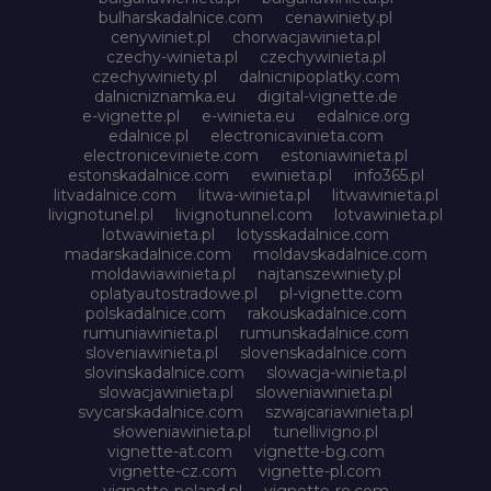
bulharskadalnice.com
cenawiniety.pl
cenywiniet.pl
chorwacjawinieta.pl
czechy-winieta.pl
czechywinieta.pl
czechywiniety.pl
dalnicnipoplatky.com
dalnicniznamka.eu
digital-vignette.de
e-vignette.pl
e-winieta.eu
edalnice.org
edalnice.pl
electronicavinieta.com
electroniceviniete.com
estoniawinieta.pl
estonskadalnice.com
ewinieta.pl
info365.pl
litvadalnice.com
litwa-winieta.pl
litwawinieta.pl
livignotunel.pl
livignotunnel.com
lotvawinieta.pl
lotwawinieta.pl
lotysskadalnice.com
madarskadalnice.com
moldavskadalnice.com
moldawiawinieta.pl
najtanszewiniety.pl
oplatyautostradowe.pl
pl-vignette.com
polskadalnice.com
rakouskadalnice.com
rumuniawinieta.pl
rumunskadalnice.com
sloveniawinieta.pl
slovenskadalnice.com
slovinskadalnice.com
slowacja-winieta.pl
slowacjawinieta.pl
sloweniawinieta.pl
svycarskadalnice.com
szwajcariawinieta.pl
słoweniawinieta.pl
tunellivigno.pl
vignette-at.com
vignette-bg.com
vignette-cz.com
vignette-pl.com
vignette-poland.pl
vignette-ro.com