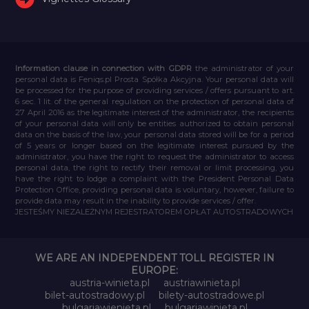
Information clause in connection with GDPR
the administrator of your
personal data is Feniqs.pl Prosta Spółka Akcyjna. Your personal data will
be processed for the purpose of providing services / offers pursuant to art.
6 sec. 1 lit. of the general regulation on the protection of personal data of
27 April 2016 as the legitimate interest of the administrator, the recipients
of your personal data will only be entities authorized to obtain personal
data on the basis of the law, your personal data stored will be for a period
of 5 years or longer based on the legitimate interest pursued by the
administrator, you have the right to request the administrator to access
personal data, the right to rectify their removal or limit processing, you
have the right to lodge a complaint with the President Personal Data
Protection Office, providing personal data is voluntary, however, failure to
provide data may result in the inability to provide services / offer.
JESTEŚMY NIEZALEŻNYM REJESTRATOREM OPŁAT AUTOSTRADOWYCH
WE ARE AN INDEPENDENT TOLL REGISTER IN
EUROPE:
austria-winieta.pl
austriawinieta.pl
bilet-autostradowy.pl
bilety-autostradowe.pl
bulgariawienieta.pl
bulgariawinieta.pl