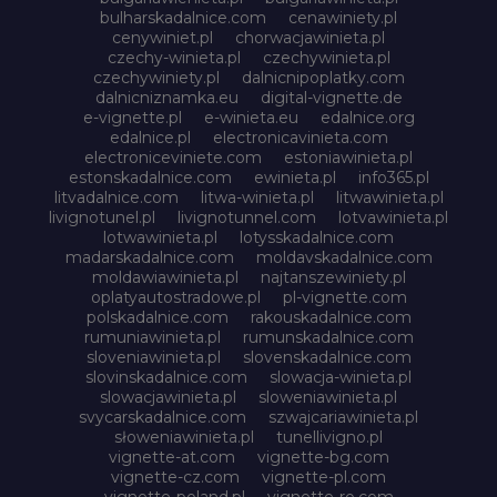
bulharskadalnice.com
cenawiniety.pl
cenywiniet.pl
chorwacjawinieta.pl
czechy-winieta.pl
czechywinieta.pl
czechywiniety.pl
dalnicnipoplatky.com
dalnicniznamka.eu
digital-vignette.de
e-vignette.pl
e-winieta.eu
edalnice.org
edalnice.pl
electronicavinieta.com
electroniceviniete.com
estoniawinieta.pl
estonskadalnice.com
ewinieta.pl
info365.pl
litvadalnice.com
litwa-winieta.pl
litwawinieta.pl
livignotunel.pl
livignotunnel.com
lotvawinieta.pl
lotwawinieta.pl
lotysskadalnice.com
madarskadalnice.com
moldavskadalnice.com
moldawiawinieta.pl
najtanszewiniety.pl
oplatyautostradowe.pl
pl-vignette.com
polskadalnice.com
rakouskadalnice.com
rumuniawinieta.pl
rumunskadalnice.com
sloveniawinieta.pl
slovenskadalnice.com
slovinskadalnice.com
slowacja-winieta.pl
slowacjawinieta.pl
sloweniawinieta.pl
svycarskadalnice.com
szwajcariawinieta.pl
słoweniawinieta.pl
tunellivigno.pl
vignette-at.com
vignette-bg.com
vignette-cz.com
vignette-pl.com
vignette-poland.pl
vignette-ro.com