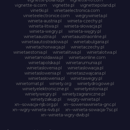
vignette-si.com
vignette.pl
vignettepoland.pl
vinetki.pl
vinietaelectronica.com
vinieteelectronice.com
wegrywinieta.pl
winieta-austria.pl
winieta-czechy.pl
winieta-litwa.pl
winieta-słowacja.pl
winieta-wegry.pl
winieta-węgry.pl
winietaaustria.pl
winietaaustriaonline.pl
winietaautostradowa.pl
winietabulgaria.pl
winietachorwacja.pl
winietaczechy.pl
winietaestonia.pl
winietalitwa.pl
winietalotwa.pl
winietamoldawia.pl
winietaonline.com
winietapolska.pl
winietarumunia.pl
winietaslovenia.pl
winietaslowacja.pl
winietaslowenia.pl
winietaszwajcaria.pl
winietasłowenia.pl
winietawegry.pl
winietomat.pl
winiety.org
winietydrogowe.pl
winietyelektroniczne.pl
winietyestonia.pl
winietywegry.pl
winietyzagraniczne.pl
winietyzakup.pl
węgry-winieta.pl
xn--sowacja-njb.org.pl
xn--soweniawinieta-gnc.pl
xn--wgry-winieta-4vb.pl
xn--winieta-sowacja-7sc.pl
xn--winieta-wgry-dwb.pl