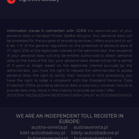
Information clause in connection with GDPR
the administrator of your
personal data is Feniqs.pl Prosta Spółka Akcyjna. Your personal data will
be processed for the purpose of providing services / offers pursuant to art.
6 sec. 1 lit. of the general regulation on the protection of personal data of
27 April 2016 as the legitimate interest of the administrator, the recipients
of your personal data will only be entities authorized to obtain personal
data on the basis of the law, your personal data stored will be for a period
of 5 years or longer based on the legitimate interest pursued by the
administrator, you have the right to request the administrator to access
personal data, the right to rectify their removal or limit processing, you
have the right to lodge a complaint with the President Personal Data
Protection Office, providing personal data is voluntary, however, failure to
provide data may result in the inability to provide services / offer.
JESTEŚMY NIEZALEŻNYM REJESTRATOREM OPŁAT AUTOSTRADOWYCH
WE ARE AN INDEPENDENT TOLL REGISTER IN
EUROPE:
austria-winieta.pl
austriawinieta.pl
bilet-autostradowy.pl
bilety-autostradowe.pl
bulgariawienieta.pl
bulgariawinieta.pl