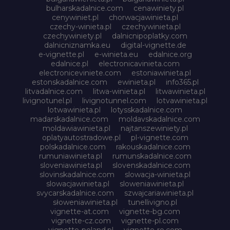
bulharskadalnice.com
cenawiniety.pl
cenywiniet.pl
chorwacjawinieta.pl
czechy-winieta.pl
czechywinieta.pl
czechywiniety.pl
dalnicnipoplatky.com
dalnicniznamka.eu
digital-vignette.de
e-vignette.pl
e-winieta.eu
edalnice.org
edalnice.pl
electronicavinieta.com
electroniceviniete.com
estoniawinieta.pl
estonskadalnice.com
ewinieta.pl
info365.pl
litvadalnice.com
litwa-winieta.pl
litwawinieta.pl
livignotunel.pl
livignotunnel.com
lotvawinieta.pl
lotwawinieta.pl
lotysskadalnice.com
madarskadalnice.com
moldavskadalnice.com
moldawiawinieta.pl
najtanszewiniety.pl
oplatyautostradowe.pl
pl-vignette.com
polskadalnice.com
rakouskadalnice.com
rumuniawinieta.pl
rumunskadalnice.com
sloveniawinieta.pl
slovenskadalnice.com
slovinskadalnice.com
slowacja-winieta.pl
slowacjawinieta.pl
sloweniawinieta.pl
svycarskadalnice.com
szwajcariawinieta.pl
słoweniawinieta.pl
tunellivigno.pl
vignette-at.com
vignette-bg.com
vignette-cz.com
vignette-pl.com
vignette-poland.pl
vignette-ro.com