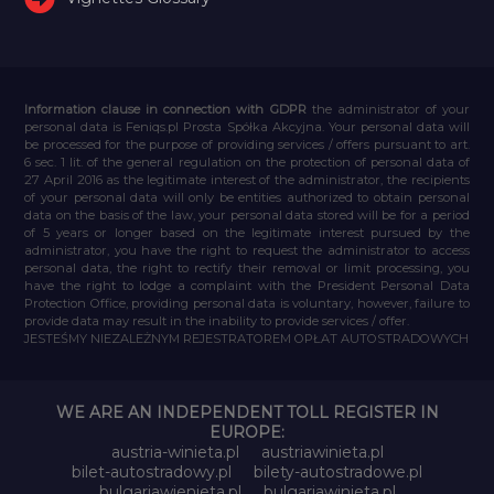
Information clause in connection with GDPR
the administrator of your
personal data is Feniqs.pl Prosta Spółka Akcyjna. Your personal data will
be processed for the purpose of providing services / offers pursuant to art.
6 sec. 1 lit. of the general regulation on the protection of personal data of
27 April 2016 as the legitimate interest of the administrator, the recipients
of your personal data will only be entities authorized to obtain personal
data on the basis of the law, your personal data stored will be for a period
of 5 years or longer based on the legitimate interest pursued by the
administrator, you have the right to request the administrator to access
personal data, the right to rectify their removal or limit processing, you
have the right to lodge a complaint with the President Personal Data
Protection Office, providing personal data is voluntary, however, failure to
provide data may result in the inability to provide services / offer.
JESTEŚMY NIEZALEŻNYM REJESTRATOREM OPŁAT AUTOSTRADOWYCH
WE ARE AN INDEPENDENT TOLL REGISTER IN
EUROPE:
austria-winieta.pl
austriawinieta.pl
bilet-autostradowy.pl
bilety-autostradowe.pl
bulgariawienieta.pl
bulgariawinieta.pl