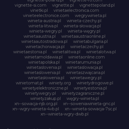
vignette-si.com
vignette.pl
vignettepoland.pl
vinetki.pl
vinietaelectronica.com
vinieteelectronice.com
wegrywinieta.pl
winieta-austria.pl
winieta-czechy.pl
winieta-litwa.pl
winieta-słowacja.pl
winieta-wegry.pl
winieta-węgry.pl
winietaaustria.pl
winietaaustriaonline.pl
winietaautostradowa.pl
winietabulgaria.pl
winietachorwacja.pl
winietaczechy.pl
winietaestonia.pl
winietalitwa.pl
winietalotwa.pl
winietamoldawia.pl
winietaonline.com
winietapolska.pl
winietarumunia.pl
winietaslovenia.pl
winietaslowacja.pl
winietaslowenia.pl
winietaszwajcaria.pl
winietasłowenia.pl
winietawegry.pl
winietomat.pl
winiety.org
winietydrogowe.pl
winietyelektroniczne.pl
winietyestonia.pl
winietywegry.pl
winietyzagraniczne.pl
winietyzakup.pl
węgry-winieta.pl
xn--sowacja-njb.org.pl
xn--soweniawinieta-gnc.pl
xn--wgry-winieta-4vb.pl
xn--winieta-sowacja-7sc.pl
xn--winieta-wgry-dwb.pl