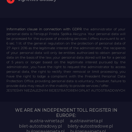
Information clause in connection with GDPR
the administrator of your
personal data is Feniqs.pl Prosta Spółka Akcyjna. Your personal data will
be processed for the purpose of providing services / offers pursuant to art.
6 sec. 1 lit. of the general regulation on the protection of personal data of
27 April 2016 as the legitimate interest of the administrator, the recipients
of your personal data will only be entities authorized to obtain personal
data on the basis of the law, your personal data stored will be for a period
of 5 years or longer based on the legitimate interest pursued by the
administrator, you have the right to request the administrator to access
personal data, the right to rectify their removal or limit processing, you
have the right to lodge a complaint with the President Personal Data
Protection Office, providing personal data is voluntary, however, failure to
provide data may result in the inability to provide services / offer.
JESTEŚMY NIEZALEŻNYM REJESTRATOREM OPŁAT AUTOSTRADOWYCH
WE ARE AN INDEPENDENT TOLL REGISTER IN
EUROPE:
austria-winieta.pl
austriawinieta.pl
bilet-autostradowy.pl
bilety-autostradowe.pl
bulgariawienieta.pl
bulgariawinieta.pl