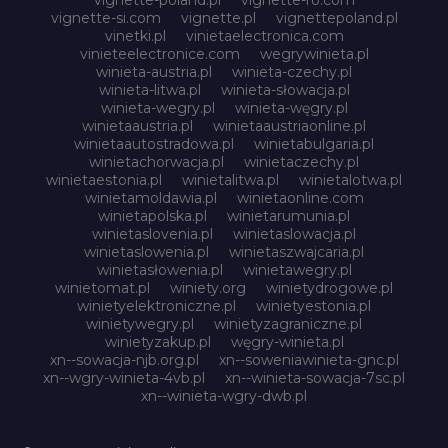
vignette-si.com
vignette.pl
vignettepoland.pl
vinetki.pl
vinietaelectronica.com
vinieteelectronice.com
wegrywinieta.pl
winieta-austria.pl
winieta-czechy.pl
winieta-litwa.pl
winieta-słowacja.pl
winieta-wegry.pl
winieta-węgry.pl
winietaaustria.pl
winietaaustriaonline.pl
winietaautostradowa.pl
winietabulgaria.pl
winietachorwacja.pl
winietaczechy.pl
winietaestonia.pl
winietalitwa.pl
winietalotwa.pl
winietamoldawia.pl
winietaonline.com
winietapolska.pl
winietarumunia.pl
winietaslovenia.pl
winietaslowacja.pl
winietaslowenia.pl
winietaszwajcaria.pl
winietasłowenia.pl
winietawegry.pl
winietomat.pl
winiety.org
winietydrogowe.pl
winietyelektroniczne.pl
winietyestonia.pl
winietywegry.pl
winietyzagraniczne.pl
winietyzakup.pl
węgry-winieta.pl
xn--sowacja-njb.org.pl
xn--soweniawinieta-gnc.pl
xn--wgry-winieta-4vb.pl
xn--winieta-sowacja-7sc.pl
xn--winieta-wgry-dwb.pl