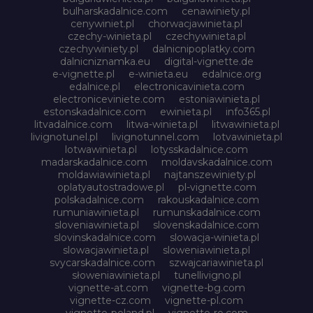
bulharskadalnice.com
cenawiniety.pl
cenywiniet.pl
chorwacjawinieta.pl
czechy-winieta.pl
czechywinieta.pl
czechywiniety.pl
dalnicnipoplatky.com
dalnicniznamka.eu
digital-vignette.de
e-vignette.pl
e-winieta.eu
edalnice.org
edalnice.pl
electronicavinieta.com
electroniceviniete.com
estoniawinieta.pl
estonskadalnice.com
ewinieta.pl
info365.pl
litvadalnice.com
litwa-winieta.pl
litwawinieta.pl
livignotunel.pl
livignotunnel.com
lotvawinieta.pl
lotwawinieta.pl
lotysskadalnice.com
madarskadalnice.com
moldavskadalnice.com
moldawiawinieta.pl
najtanszewiniety.pl
oplatyautostradowe.pl
pl-vignette.com
polskadalnice.com
rakouskadalnice.com
rumuniawinieta.pl
rumunskadalnice.com
sloveniawinieta.pl
slovenskadalnice.com
slovinskadalnice.com
slowacja-winieta.pl
slowacjawinieta.pl
sloweniawinieta.pl
svycarskadalnice.com
szwajcariawinieta.pl
słoweniawinieta.pl
tunellivigno.pl
vignette-at.com
vignette-bg.com
vignette-cz.com
vignette-pl.com
vignette-poland.pl
vignette-ro.com