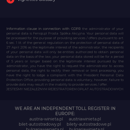
Information clause in connection with GDPR
the administrator of your
personal data is Feniqs.pl Prosta Spółka Akcyjna. Your personal data will
be processed for the purpose of providing services / offers pursuant to art.
6 sec. 1 lit. of the general regulation on the protection of personal data of
27 April 2016 as the legitimate interest of the administrator, the recipients
of your personal data will only be entities authorized to obtain personal
data on the basis of the law, your personal data stored will be for a period
of 5 years or longer based on the legitimate interest pursued by the
administrator, you have the right to request the administrator to access
personal data, the right to rectify their removal or limit processing, you
have the right to lodge a complaint with the President Personal Data
Protection Office, providing personal data is voluntary, however, failure to
provide data may result in the inability to provide services / offer.
JESTEŚMY NIEZALEŻNYM REJESTRATOREM OPŁAT AUTOSTRADOWYCH
WE ARE AN INDEPENDENT TOLL REGISTER IN
EUROPE:
austria-winieta.pl
austriawinieta.pl
bilet-autostradowy.pl
bilety-autostradowe.pl
bulgariawienieta.pl
bulgariawinieta.pl