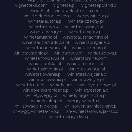
vignette-si.com
vignette.pl
vignettepoland.pl
vinetki.pl
vinietaelectronica.com
vinieteelectronice.com
wegrywinieta.pl
winieta-austria.pl
winieta-czechy.pl
winieta-litwa.pl
winieta-słowacja.pl
winieta-wegry.pl
winieta-węgry.pl
winietaaustria.pl
winietaaustriaonline.pl
winietaautostradowa.pl
winietabulgaria.pl
winietachorwacja.pl
winietaczechy.pl
winietaestonia.pl
winietalitwa.pl
winietalotwa.pl
winietamoldawia.pl
winietaonline.com
winietapolska.pl
winietarumunia.pl
winietaslovenia.pl
winietaslowacja.pl
winietaslowenia.pl
winietaszwajcaria.pl
winietasłowenia.pl
winietawegry.pl
winietomat.pl
winiety.org
winietydrogowe.pl
winietyelektroniczne.pl
winietyestonia.pl
winietywegry.pl
winietyzagraniczne.pl
winietyzakup.pl
węgry-winieta.pl
xn--sowacja-njb.org.pl
xn--soweniawinieta-gnc.pl
xn--wgry-winieta-4vb.pl
xn--winieta-sowacja-7sc.pl
xn--winieta-wgry-dwb.pl