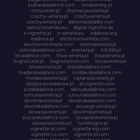
bulharskadalnice.com
cenawiniety.pl
cenywiniet.pl
chorwacjawinieta.pl
czechy-winieta.pl
czechywinieta.pl
czechywiniety.pl
dalnicnipoplatky.com
dalnicniznamka.eu
digital-vignette.de
e-vignette.pl
e-winieta.eu
edalnice.org
edalnice.pl
electronicavinieta.com
electroniceviniete.com
estoniawinieta.pl
estonskadalnice.com
ewinieta.pl
info365.pl
litvadalnice.com
litwa-winieta.pl
litwawinieta.pl
livignotunel.pl
livignotunnel.com
lotvawinieta.pl
lotwawinieta.pl
lotysskadalnice.com
madarskadalnice.com
moldavskadalnice.com
moldawiawinieta.pl
najtanszewiniety.pl
oplatyautostradowe.pl
pl-vignette.com
polskadalnice.com
rakouskadalnice.com
rumuniawinieta.pl
rumunskadalnice.com
sloveniawinieta.pl
slovenskadalnice.com
slovinskadalnice.com
slowacja-winieta.pl
slowacjawinieta.pl
sloweniawinieta.pl
svycarskadalnice.com
szwajcariawinieta.pl
słoweniawinieta.pl
tunellivigno.pl
vignette-at.com
vignette-bg.com
vignette-cz.com
vignette-pl.com
vignette-poland.pl
vignette-ro.com