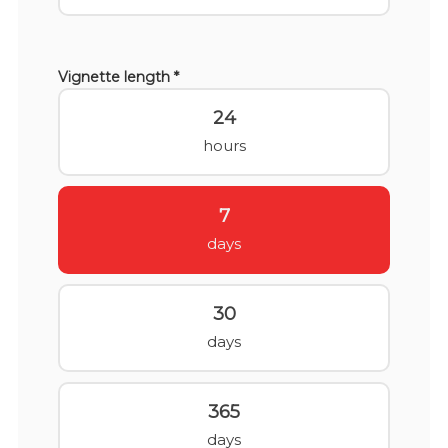
Vignette length *
24
hours
7
days
30
days
365
days