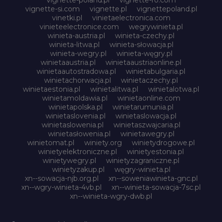
vignette-si.com
vignette.pl
vignettepoland.pl
vinetki.pl
vinietaelectronica.com
vinieteelectronice.com
wegrywinieta.pl
winieta-austria.pl
winieta-czechy.pl
winieta-litwa.pl
winieta-słowacja.pl
winieta-wegry.pl
winieta-węgry.pl
winietaaustria.pl
winietaaustriaonline.pl
winietaautostradowa.pl
winietabulgaria.pl
winietachorwacja.pl
winietaczechy.pl
winietaestonia.pl
winietalitwa.pl
winietalotwa.pl
winietamoldawia.pl
winietaonline.com
winietapolska.pl
winietarumunia.pl
winietaslovenia.pl
winietaslowacja.pl
winietaslowenia.pl
winietaszwajcaria.pl
winietasłowenia.pl
winietawegry.pl
winietomat.pl
winiety.org
winietydrogowe.pl
winietyelektroniczne.pl
winietyestonia.pl
winietywegry.pl
winietyzagraniczne.pl
winietyzakup.pl
węgry-winieta.pl
xn--sowacja-njb.org.pl
xn--soweniawinieta-gnc.pl
xn--wgry-winieta-4vb.pl
xn--winieta-sowacja-7sc.pl
xn--winieta-wgry-dwb.pl