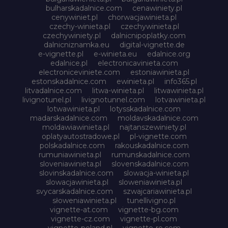
bulharskadalnice.com
cenawiniety.pl
cenywiniet.pl
chorwacjawinieta.pl
czechy-winieta.pl
czechywinieta.pl
czechywiniety.pl
dalnicnipoplatky.com
dalnicniznamka.eu
digital-vignette.de
e-vignette.pl
e-winieta.eu
edalnice.org
edalnice.pl
electronicavinieta.com
electroniceviniete.com
estoniawinieta.pl
estonskadalnice.com
ewinieta.pl
info365.pl
litvadalnice.com
litwa-winieta.pl
litwawinieta.pl
livignotunel.pl
livignotunnel.com
lotvawinieta.pl
lotwawinieta.pl
lotysskadalnice.com
madarskadalnice.com
moldavskadalnice.com
moldawiawinieta.pl
najtanszewiniety.pl
oplatyautostradowe.pl
pl-vignette.com
polskadalnice.com
rakouskadalnice.com
rumuniawinieta.pl
rumunskadalnice.com
sloveniawinieta.pl
slovenskadalnice.com
slovinskadalnice.com
slowacja-winieta.pl
slowacjawinieta.pl
sloweniawinieta.pl
svycarskadalnice.com
szwajcariawinieta.pl
słoweniawinieta.pl
tunellivigno.pl
vignette-at.com
vignette-bg.com
vignette-cz.com
vignette-pl.com
vignette-poland.pl
vignette-ro.com