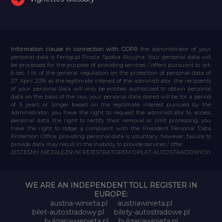
Information clause in connection with GDPR
the administrator of your
personal data is Feniqs.pl Prosta Spółka Akcyjna. Your personal data will
be processed for the purpose of providing services / offers pursuant to art.
6 sec. 1 lit. of the general regulation on the protection of personal data of
27 April 2016 as the legitimate interest of the administrator, the recipients
of your personal data will only be entities authorized to obtain personal
data on the basis of the law, your personal data stored will be for a period
of 5 years or longer based on the legitimate interest pursued by the
administrator, you have the right to request the administrator to access
personal data, the right to rectify their removal or limit processing, you
have the right to lodge a complaint with the President Personal Data
Protection Office, providing personal data is voluntary, however, failure to
provide data may result in the inability to provide services / offer.
JESTEŚMY NIEZALEŻNYM REJESTRATOREM OPŁAT AUTOSTRADOWYCH
WE ARE AN INDEPENDENT TOLL REGISTER IN
EUROPE:
austria-winieta.pl
austriawinieta.pl
bilet-autostradowy.pl
bilety-autostradowe.pl
bulgariawienieta.pl
bulgariawinieta.pl