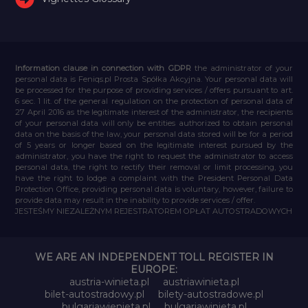
Information clause in connection with GDPR
the administrator of your
personal data is Feniqs.pl Prosta Spółka Akcyjna. Your personal data will
be processed for the purpose of providing services / offers pursuant to art.
6 sec. 1 lit. of the general regulation on the protection of personal data of
27 April 2016 as the legitimate interest of the administrator, the recipients
of your personal data will only be entities authorized to obtain personal
data on the basis of the law, your personal data stored will be for a period
of 5 years or longer based on the legitimate interest pursued by the
administrator, you have the right to request the administrator to access
personal data, the right to rectify their removal or limit processing, you
have the right to lodge a complaint with the President Personal Data
Protection Office, providing personal data is voluntary, however, failure to
provide data may result in the inability to provide services / offer.
JESTEŚMY NIEZALEŻNYM REJESTRATOREM OPŁAT AUTOSTRADOWYCH
WE ARE AN INDEPENDENT TOLL REGISTER IN
EUROPE:
austria-winieta.pl
austriawinieta.pl
bilet-autostradowy.pl
bilety-autostradowe.pl
bulgariawienieta.pl
bulgariawinieta.pl