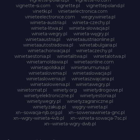
vignette-si.com
vignette.pl
vignettepoland.pl
vinetki.pl
vinietaelectronica.com
vinieteelectronice.com
wegrywinieta.pl
winieta-austria.pl
winieta-czechy.pl
winieta-litwa.pl
winieta-słowacja.pl
winieta-wegry.pl
winieta-węgry.pl
winietaaustria.pl
winietaaustriaonline.pl
winietaautostradowa.pl
winietabulgaria.pl
winietachorwacja.pl
winietaczechy.pl
winietaestonia.pl
winietalitwa.pl
winietalotwa.pl
winietamoldawia.pl
winietaonline.com
winietapolska.pl
winietarumunia.pl
winietaslovenia.pl
winietaslowacja.pl
winietaslowenia.pl
winietaszwajcaria.pl
winietasłowenia.pl
winietawegry.pl
winietomat.pl
winiety.org
winietydrogowe.pl
winietyelektroniczne.pl
winietyestonia.pl
winietywegry.pl
winietyzagraniczne.pl
winietyzakup.pl
węgry-winieta.pl
xn--sowacja-njb.org.pl
xn--soweniawinieta-gnc.pl
xn--wgry-winieta-4vb.pl
xn--winieta-sowacja-7sc.pl
xn--winieta-wgry-dwb.pl