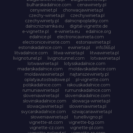
bulharskadalnice.com
cenawiniety.pl
cenywiniet.pl
chorwacjawinieta.pl
czechy-winieta.pl
czechywinieta.pl
czechywiniety.pl
dalnicnipoplatky.com
dalnicniznamka.eu
digital-vignette.de
e-vignette.pl
e-winieta.eu
edalnice.org
edalnice.pl
electronicavinieta.com
electroniceviniete.com
estoniawinieta.pl
estonskadalnice.com
ewinieta.pl
info365.pl
litvadalnice.com
litwa-winieta.pl
litwawinieta.pl
livignotunel.pl
livignotunnel.com
lotvawinieta.pl
lotwawinieta.pl
lotysskadalnice.com
madarskadalnice.com
moldavskadalnice.com
moldawiawinieta.pl
najtanszewiniety.pl
oplatyautostradowe.pl
pl-vignette.com
polskadalnice.com
rakouskadalnice.com
rumuniawinieta.pl
rumunskadalnice.com
sloveniawinieta.pl
slovenskadalnice.com
slovinskadalnice.com
slowacja-winieta.pl
slowacjawinieta.pl
sloweniawinieta.pl
svycarskadalnice.com
szwajcariawinieta.pl
słoweniawinieta.pl
tunellivigno.pl
vignette-at.com
vignette-bg.com
vignette-cz.com
vignette-pl.com
vignette-poland.pl
vignette-ro.com