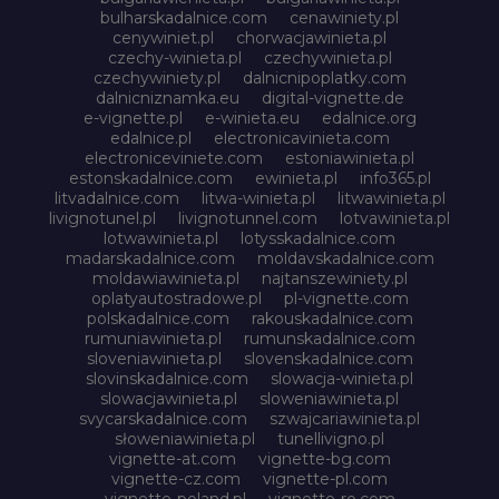
bulharskadalnice.com
cenawiniety.pl
cenywiniet.pl
chorwacjawinieta.pl
czechy-winieta.pl
czechywinieta.pl
czechywiniety.pl
dalnicnipoplatky.com
dalnicniznamka.eu
digital-vignette.de
e-vignette.pl
e-winieta.eu
edalnice.org
edalnice.pl
electronicavinieta.com
electroniceviniete.com
estoniawinieta.pl
estonskadalnice.com
ewinieta.pl
info365.pl
litvadalnice.com
litwa-winieta.pl
litwawinieta.pl
livignotunel.pl
livignotunnel.com
lotvawinieta.pl
lotwawinieta.pl
lotysskadalnice.com
madarskadalnice.com
moldavskadalnice.com
moldawiawinieta.pl
najtanszewiniety.pl
oplatyautostradowe.pl
pl-vignette.com
polskadalnice.com
rakouskadalnice.com
rumuniawinieta.pl
rumunskadalnice.com
sloveniawinieta.pl
slovenskadalnice.com
slovinskadalnice.com
slowacja-winieta.pl
slowacjawinieta.pl
sloweniawinieta.pl
svycarskadalnice.com
szwajcariawinieta.pl
słoweniawinieta.pl
tunellivigno.pl
vignette-at.com
vignette-bg.com
vignette-cz.com
vignette-pl.com
vignette-poland.pl
vignette-ro.com