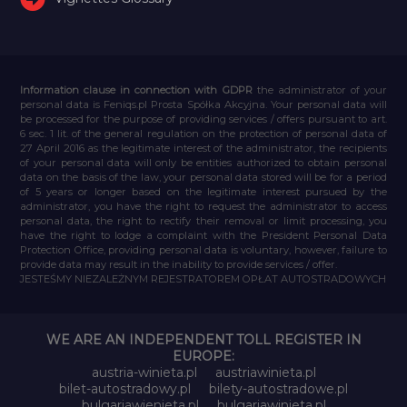
Information clause in connection with GDPR
the administrator of your
personal data is Feniqs.pl Prosta Spółka Akcyjna. Your personal data will
be processed for the purpose of providing services / offers pursuant to art.
6 sec. 1 lit. of the general regulation on the protection of personal data of
27 April 2016 as the legitimate interest of the administrator, the recipients
of your personal data will only be entities authorized to obtain personal
data on the basis of the law, your personal data stored will be for a period
of 5 years or longer based on the legitimate interest pursued by the
administrator, you have the right to request the administrator to access
personal data, the right to rectify their removal or limit processing, you
have the right to lodge a complaint with the President Personal Data
Protection Office, providing personal data is voluntary, however, failure to
provide data may result in the inability to provide services / offer.
JESTEŚMY NIEZALEŻNYM REJESTRATOREM OPŁAT AUTOSTRADOWYCH
WE ARE AN INDEPENDENT TOLL REGISTER IN
EUROPE:
austria-winieta.pl
austriawinieta.pl
bilet-autostradowy.pl
bilety-autostradowe.pl
bulgariawienieta.pl
bulgariawinieta.pl