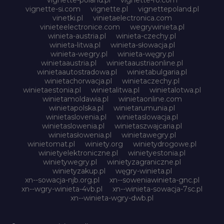
vignette-si.com
vignette.pl
vignettepoland.pl
vinetki.pl
vinietaelectronica.com
vinieteelectronice.com
wegrywinieta.pl
winieta-austria.pl
winieta-czechy.pl
winieta-litwa.pl
winieta-słowacja.pl
winieta-wegry.pl
winieta-węgry.pl
winietaaustria.pl
winietaaustriaonline.pl
winietaautostradowa.pl
winietabulgaria.pl
winietachorwacja.pl
winietaczechy.pl
winietaestonia.pl
winietalitwa.pl
winietalotwa.pl
winietamoldawia.pl
winietaonline.com
winietapolska.pl
winietarumunia.pl
winietaslovenia.pl
winietaslowacja.pl
winietaslowenia.pl
winietaszwajcaria.pl
winietasłowenia.pl
winietawegry.pl
winietomat.pl
winiety.org
winietydrogowe.pl
winietyelektroniczne.pl
winietyestonia.pl
winietywegry.pl
winietyzagraniczne.pl
winietyzakup.pl
węgry-winieta.pl
xn--sowacja-njb.org.pl
xn--soweniawinieta-gnc.pl
xn--wgry-winieta-4vb.pl
xn--winieta-sowacja-7sc.pl
xn--winieta-wgry-dwb.pl