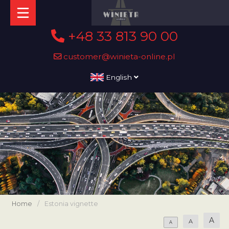
+48 33 813 90 00
customer@winieta-online.pl
English
Home
/
Estonia vignette
A
A
A