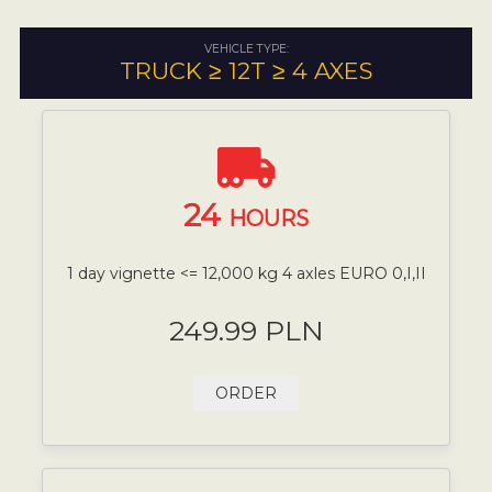
VEHICLE TYPE:
TRUCK ≥ 12T ≥ 4 AXES
24
HOURS
1 day vignette <= 12,000 kg 4 axles EURO 0,I,II
249.99 PLN
ORDER