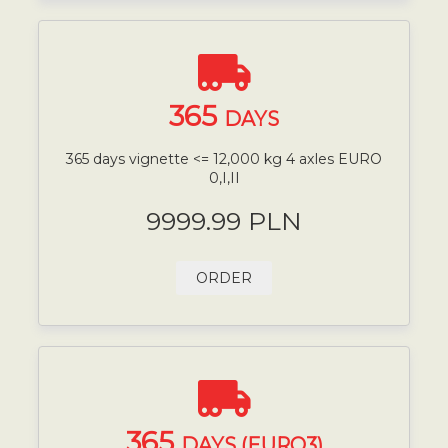
365
DAYS
365 days vignette <= 12,000 kg 4 axles EURO
0,I,II
9999.99 PLN
ORDER
365
DAYS (EURO3)