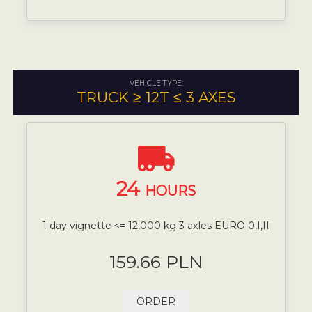
VEHICLE TYPE:
TRUCK ≥ 12T ≤ 3 AXES
24
HOURS
1 day vignette <= 12,000 kg 3 axles EURO 0,I,II
159.66 PLN
ORDER