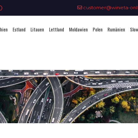
0
customer@winieta-onli
hien
Estland
Litauen
Lettland
Moldawien
Polen
Rumänien
Slow