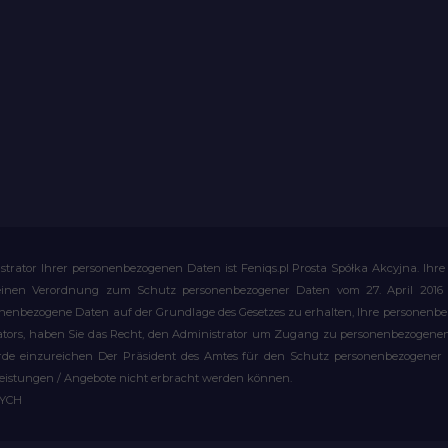
strator Ihrer personenbezogenen Daten ist Feniqs.pl Prosta Spółka Akcyjna. 
meinen Verordnung zum Schutz personenbezogener Daten vom 27. April 2016 al
rsonenbezogene Daten auf der Grundlage des Gesetzes zu erhalten, Ihre personen
rators, haben Sie das Recht, den Administrator um Zugang zu personenbezogenen 
e einzureichen Der Präsident des Amtes für den Schutz personenbezogener Date
leistungen / Angebote nicht erbracht werden können.
WYCH