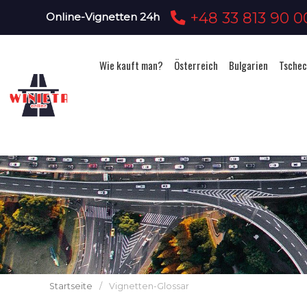
+48 33 813 90 0
Online-Vignetten 24h
Wie kauft man?
Österreich
Bulgarien
Tschec
Startseite
/
Vignetten-Glossar