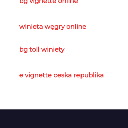
bg vignette online
winieta węgry online
bg toll winiety
e vignette ceska republika