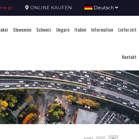
ne.pl
ONLINE KAUFEN
Deutsch
akei
Slowenien
Schweiz
Ungarn
Italien
Information
Lieferzeit
Kontakt