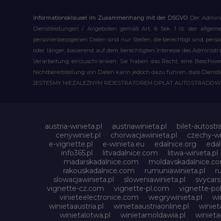
Informationsklausel im Zusammenhang mit der DSGVO
Der Admini
Dienstleistungen / Angeboten gemäß Art. 6 Sek. 1 lit. der allge
personenbezogenen Daten sind nur Stellen, die berechtigt sind, pe
oder länger, basierend auf dem berechtigten Interesse des Administ
Verarbeitung einzuschränken, Sie haben das Recht, eine Beschwerd
Nichtbereitstellung von Daten kann jedoch dazu führen, dass Dienst
JESTEŚMY NIEZALEŻNYM REJESTRATOREM OPŁAT AUTOSTRADO
austria-winieta.pl
austriawinieta.pl
bilet-autostr
cenywiniet.pl
chorwacjawinieta.pl
czechy-wi
e-vignette.pl
e-winieta.eu
edalnice.org
edal
info365.pl
litvadalnice.com
litwa-winieta.pl
madarskadalnice.com
moldavskadalnice.c
rakouskadalnice.com
rumuniawinieta.pl
r
slowacjawinieta.pl
sloweniawinieta.pl
svycar
vignette-cz.com
vignette-pl.com
vignette-pol
vinieteelectronice.com
wegrywinieta.pl
wi
winietaaustria.pl
winietaaustriaonline.pl
winiet
winietalotwa.pl
winietamoldawia.pl
winieta