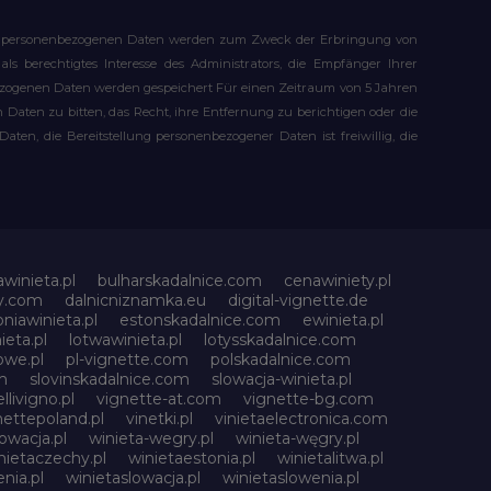
Ihre personenbezogenen Daten werden zum Zweck der Erbringung von
s berechtigtes Interesse des Administrators, die Empfänger Ihrer
bezogenen Daten werden gespeichert Für einen Zeitraum von 5 Jahren
Daten zu bitten, das Recht, ihre Entfernung zu berichtigen oder die
n, die Bereitstellung personenbezogener Daten ist freiwillig, die
awinieta.pl
bulharskadalnice.com
cenawiniety.pl
ky.com
dalnicniznamka.eu
digital-vignette.de
niawinieta.pl
estonskadalnice.com
ewinieta.pl
ieta.pl
lotwawinieta.pl
lotysskadalnice.com
owe.pl
pl-vignette.com
polskadalnice.com
m
slovinskadalnice.com
slowacja-winieta.pl
llivigno.pl
vignette-at.com
vignette-bg.com
nettepoland.pl
vinetki.pl
vinietaelectronica.com
owacja.pl
winieta-wegry.pl
winieta-węgry.pl
nietaczechy.pl
winietaestonia.pl
winietalitwa.pl
nia.pl
winietaslowacja.pl
winietaslowenia.pl