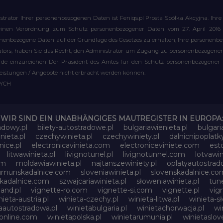
strator Ihrer personenbezogenen Daten ist Feniqs.pl Prosta Spółka Akcyjna. 
meinen Verordnung zum Schutz personenbezogener Daten vom 27. April 2016 al
rsonenbezogene Daten auf der Grundlage des Gesetzes zu erhalten, Ihre personen
rators, haben Sie das Recht, den Administrator um Zugang zu personenbezogenen 
e einzureichen Der Präsident des Amtes für den Schutz personenbezogener Date
leistungen / Angebote nicht erbracht werden können.
WYCH
WIR SIND EIN UNABHÄNGIGES MAUTREGISTER IN EUROPA:
adowy.pl
bilety-autostradowe.pl
bulgariawienieta.pl
bulgari
nieta.pl
czechywinieta.pl
czechywiniety.pl
dalnicnipoplat
nice.pl
electronicavinieta.com
electroniceviniete.com
esto
litwawinieta.pl
livignotunel.pl
livignotunnel.com
lotvawin
om
moldawiawinieta.pl
najtanszewiniety.pl
oplatyautostrad
umunskadalnice.com
sloveniawinieta.pl
slovenskadalnice.co
skadalnice.com
szwajcariawinieta.pl
słoweniawinieta.pl
tune
and.pl
vignette-ro.com
vignette-si.com
vignette.pl
vig
nieta-austria.pl
winieta-czechy.pl
winieta-litwa.pl
winieta-sł
aautostradowa.pl
winietabulgaria.pl
winietachorwacja.pl
wi
online.com
winietapolska.pl
winietarumunia.pl
winietaslove