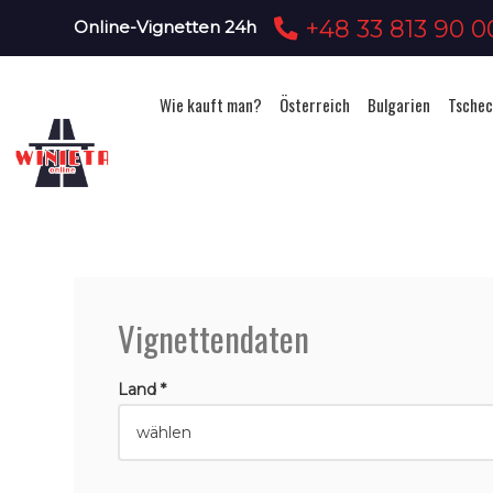
+48 33 813 90 0
Online-Vignetten 24h
Wie kauft man?
Österreich
Bulgarien
Tschec
Vignettendaten
Land *