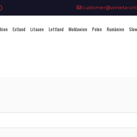
0
customer@winieta-onli
hien
Estland
Litauen
Lettland
Moldawien
Polen
Rumänien
Slow
Vignettenkauf