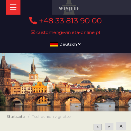
+48 33 813 90 00
customer@winieta-online.pl
Deutsch
Startseite
/
Tschechien vignette
A
A
A