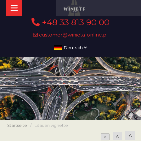
+48 33 813 90 00
customer@winieta-online.pl
Deutsch
Startseite
/
Litauen vignette
A
A
A