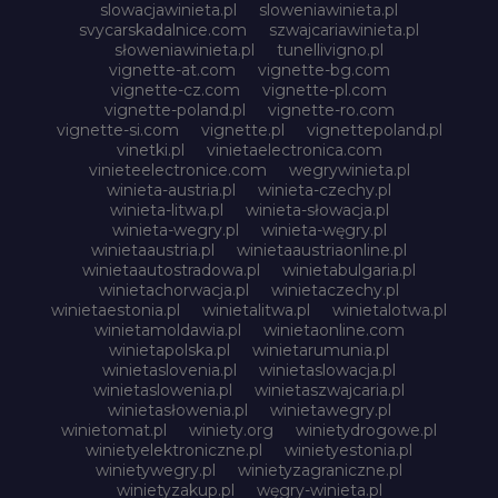
slowacjawinieta.pl
sloweniawinieta.pl
svycarskadalnice.com
szwajcariawinieta.pl
słoweniawinieta.pl
tunellivigno.pl
vignette-at.com
vignette-bg.com
vignette-cz.com
vignette-pl.com
vignette-poland.pl
vignette-ro.com
vignette-si.com
vignette.pl
vignettepoland.pl
vinetki.pl
vinietaelectronica.com
vinieteelectronice.com
wegrywinieta.pl
winieta-austria.pl
winieta-czechy.pl
winieta-litwa.pl
winieta-słowacja.pl
winieta-wegry.pl
winieta-węgry.pl
winietaaustria.pl
winietaaustriaonline.pl
winietaautostradowa.pl
winietabulgaria.pl
winietachorwacja.pl
winietaczechy.pl
winietaestonia.pl
winietalitwa.pl
winietalotwa.pl
winietamoldawia.pl
winietaonline.com
winietapolska.pl
winietarumunia.pl
winietaslovenia.pl
winietaslowacja.pl
winietaslowenia.pl
winietaszwajcaria.pl
winietasłowenia.pl
winietawegry.pl
winietomat.pl
winiety.org
winietydrogowe.pl
winietyelektroniczne.pl
winietyestonia.pl
winietywegry.pl
winietyzagraniczne.pl
winietyzakup.pl
węgry-winieta.pl