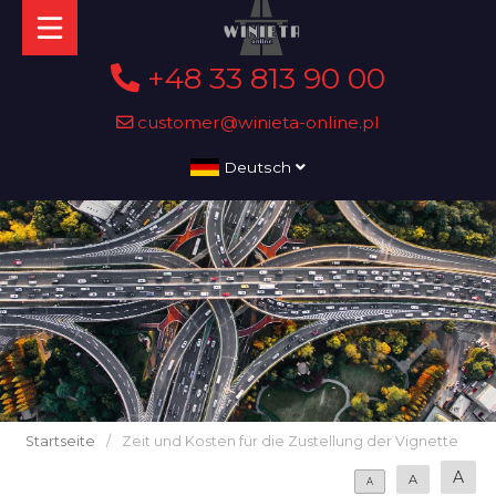
+48 33 813 90 00
customer@winieta-online.pl
Deutsch
Startseite
/
Zeit und Kosten für die Zustellung der Vignette
A
A
A