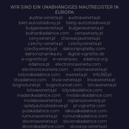
WIR SIND EIN UNABHÄNGIGES MAUTREGISTER IN
EUROPA:
austria-winieta.pl
austriawinieta.pl
bilet-autostradowy.pl
bilety-autostradowe.pl
bulgariawienieta.pl
bulgariawinieta.pl
bulharskadalnice.com
cenawiniety.pl
cenywiniet.pl
chorwacjawinieta.pl
czechy-winieta.pl
czechywinieta.pl
czechywiniety.pl
dalnicnipoplatky.com
dalnicniznamka.eu
digital-vignette.de
e-vignette.pl
e-winieta.eu
edalnice.org
edalnice.pl
electronicavinieta.com
electroniceviniete.com
estoniawinieta.pl
estonskadalnice.com
ewinieta.pl
info365.pl
litvadalnice.com
litwa-winieta.pl
litwawinieta.pl
livignotunel.pl
livignotunnel.com
lotvawinieta.pl
lotwawinieta.pl
lotysskadalnice.com
madarskadalnice.com
moldavskadalnice.com
moldawiawinieta.pl
najtanszewiniety.pl
oplatyautostradowe.pl
pl-vignette.com
polskadalnice.com
rakouskadalnice.com
rumuniawinieta.pl
rumunskadalnice.com
sloveniawinieta.pl
slovenskadalnice.com
slovinskadalnice.com
slowacja-winieta.pl