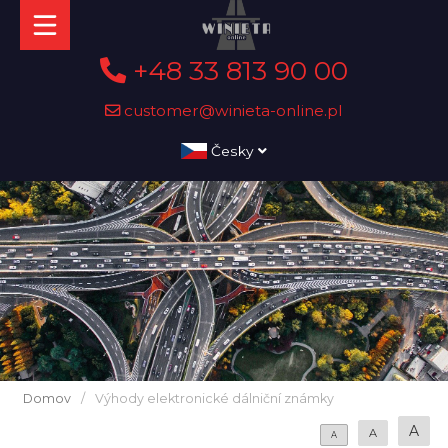
+48 33 813 90 00
customer@winieta-online.pl
Česky
Domov
/
Výhody elektronické dálniční známky
A
A
A