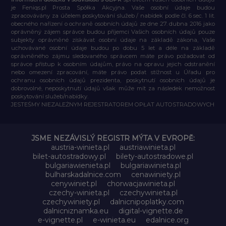
je Feniqs.pl Prosta Spółka Akcyjna. Vaše osobní údaje budou
zpracovávány za účelem poskytování služeb / nabídek podle čl. 6 sec. 1 lit.
obecného nařízení o ochraně osobních údajů ze dne 27. dubna 2016 jako
oprávněný zájem správce budou příjemci Vašich osobních údajů pouze
subjekty oprávněné získávat osobní údaje na základě zákona, Vaše
uchovávané osobní údaje budou po dobu 5 let a déle na základě
oprávněného zájmu sledovaného správcem máte právo požadovat od
správce přístup k osobním údajům, právo na opravu jejich odstranění
nebo omezení zpracování, máte právo podat stížnost u Úřadu pro
ochranu osobních údajů prezidenta, poskytnutí osobních údajů je
dobrovolné, neposkytnutí údajů však může mít za následek nemožnost
poskytování služeb/nabídky.
JESTEŚMY NIEZALEŻNYM REJESTRATOREM OPŁAT AUTOSTRADOWYCH
JSME NEZÁVISLÝ REGISTR MÝTA V EVROPĚ:
austria-winieta.pl
austriawinieta.pl
bilet-autostradowy.pl
bilety-autostradowe.pl
bulgariawienieta.pl
bulgariawinieta.pl
bulharskadalnice.com
cenawiniety.pl
cenywiniet.pl
chorwacjawinieta.pl
czechy-winieta.pl
czechywinieta.pl
czechywiniety.pl
dalnicnipoplatky.com
dalnicniznamka.eu
digital-vignette.de
e-vignette.pl
e-winieta.eu
edalnice.org