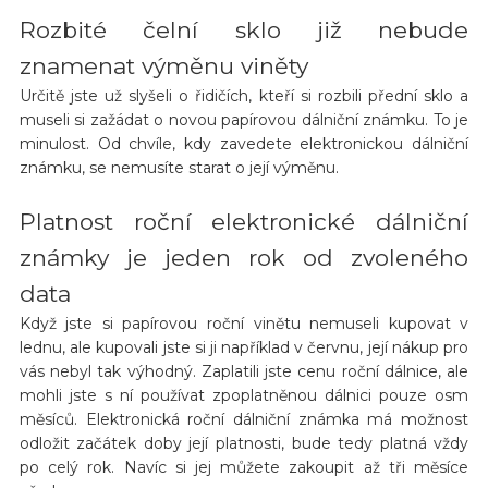
Rozbité čelní sklo již nebude
znamenat výměnu viněty
Určitě jste už slyšeli o řidičích, kteří si rozbili přední sklo a
museli si zažádat o novou papírovou dálniční známku. To je
minulost. Od chvíle, kdy zavedete elektronickou dálniční
známku, se nemusíte starat o její výměnu.
Platnost roční elektronické dálniční
známky je jeden rok od zvoleného
data
Když jste si papírovou roční vinětu nemuseli kupovat v
lednu, ale kupovali jste si ji například v červnu, její nákup pro
vás nebyl tak výhodný. Zaplatili jste cenu roční dálnice, ale
mohli jste s ní používat zpoplatněnou dálnici pouze osm
měsíců. Elektronická roční dálniční známka má možnost
odložit začátek doby její platnosti, bude tedy platná vždy
po celý rok. Navíc si jej můžete zakoupit až tři měsíce