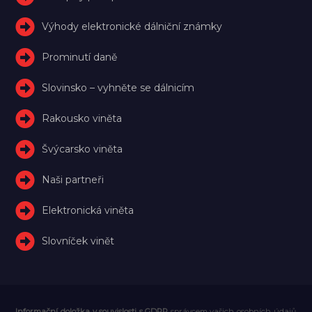
Výhody elektronické dálniční známky
Prominutí daně
Slovinsko – vyhněte se dálnicím
Rakousko viněta
Švýcarsko viněta
Naši partneři
Elektronická viněta
Slovníček vinět
Informační doložka v souvislosti s GDPR
správcem vašich osobních údajů