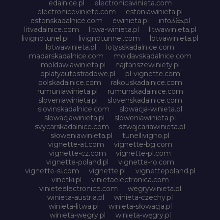
edalnice.pl
electronicavinieta.com
electroniceviniete.com
estoniawinieta.pl
estonskadalnice.com
ewinieta.pl
info365.pl
litvadalnice.com
litwa-winieta.pl
litwawinieta.pl
livignotunel.pl
livignotunnel.com
lotvawinieta.pl
lotwawinieta.pl
lotysskadalnice.com
madarskadalnice.com
moldavskadalnice.com
moldawiawinieta.pl
najtanszewiniety.pl
oplatyautostradowe.pl
pl-vignette.com
polskadalnice.com
rakouskadalnice.com
rumuniawinieta.pl
rumunskadalnice.com
sloveniawinieta.pl
slovenskadalnice.com
slovinskadalnice.com
slowacja-winieta.pl
slowacjawinieta.pl
sloweniawinieta.pl
svycarskadalnice.com
szwajcariawinieta.pl
słoweniawinieta.pl
tunellivigno.pl
vignette-at.com
vignette-bg.com
vignette-cz.com
vignette-pl.com
vignette-poland.pl
vignette-ro.com
vignette-si.com
vignette.pl
vignettepoland.pl
vinetki.pl
vinietaelectronica.com
vinieteelectronice.com
wegrywinieta.pl
winieta-austria.pl
winieta-czechy.pl
winieta-litwa.pl
winieta-słowacja.pl
winieta-wegry.pl
winieta-węgry.pl