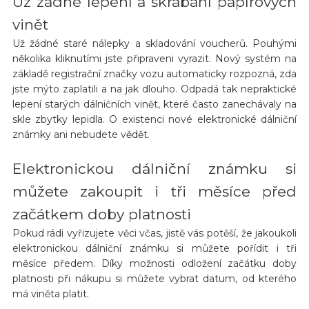
Už žádné lepení a škrábání papírových
vinět
Už žádné staré nálepky a skladování voucherů. Pouhými
několika kliknutími jste připraveni vyrazit. Nový systém na
základě registrační značky vozu automaticky rozpozná, zda
jste mýto zaplatili a na jak dlouho. Odpadá tak nepraktické
lepení starých dálničních vinět, které často zanechávaly na
skle zbytky lepidla. O existenci nové elektronické dálniční
známky ani nebudete vědět.
Elektronickou dálniční známku si
můžete zakoupit i tři měsíce před
začátkem doby platnosti
Pokud rádi vyřizujete věci včas, jistě vás potěší, že jakoukoli
elektronickou dálniční známku si můžete pořídit i tři
měsíce předem. Díky možnosti odložení začátku doby
platnosti při nákupu si můžete vybrat datum, od kterého
má viněta platit.