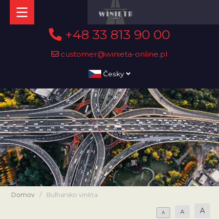
+48 33 813 90 00
customer@winieta-online.pl
Česky
Domov
/
Bulharsko viněta
A
A
A