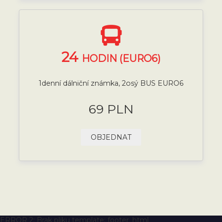
24
HODIN (EURO6)
1denní dálniční známka, 2osý BUS EURO6
69 PLN
OBJEDNAT
ERROR 2: Brak pliku template: footer_html