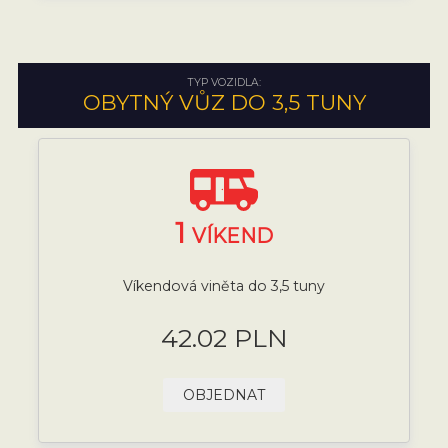
TYP VOZIDLA:
OBYTNÝ VŮZ DO 3,5 TUNY
1
VÍKEND
Víkendová viněta do 3,5 tuny
42.02 PLN
OBJEDNAT