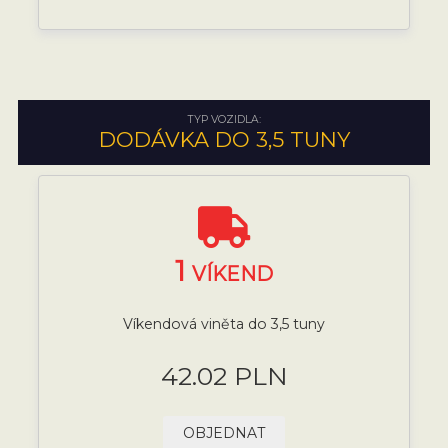
TYP VOZIDLA:
DODÁVKA DO 3,5 TUNY
1
VÍKEND
Víkendová viněta do 3,5 tuny
42.02 PLN
OBJEDNAT