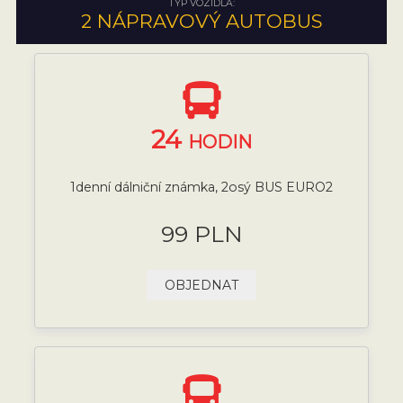
TYP VOZIDLA:
2 NÁPRAVOVÝ AUTOBUS
24
HODIN
1denní dálniční známka, 2osý BUS EURO2
99 PLN
OBJEDNAT