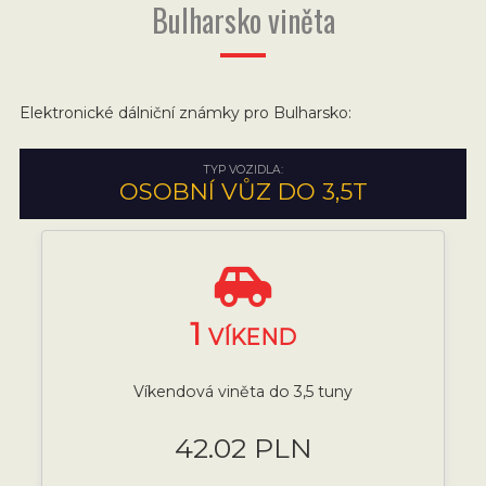
Bulharsko viněta
Elektronické dálniční známky pro Bulharsko:
TYP VOZIDLA:
OSOBNÍ VŮZ DO 3,5T
1
VÍKEND
Víkendová viněta do 3,5 tuny
42.02 PLN