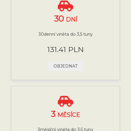
30
DNÍ
30denní viněta do 3,5 tuny
131.41 PLN
OBJEDNAT
3
MĚSÍCE
3měsíční viněta do 3,5 tuny