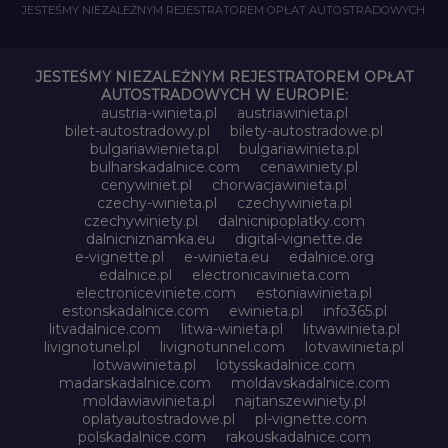
JESTEŚMY NIEZALEŻNYM REJESTRATOREM OPŁAT AUTOSTRADOWYCH
JESTEŚMY NIEZALEŻNYM REJESTRATOREM OPŁAT
AUTOSTRADOWYCH W EUROPIE:
austria-winieta.pl
austriawinieta.pl
bilet-autostradowy.pl
bilety-autostradowe.pl
bulgariawienieta.pl
bulgariawinieta.pl
bulharskadalnice.com
cenawiniety.pl
cenywiniet.pl
chorwacjawinieta.pl
czechy-winieta.pl
czechywinieta.pl
czechywiniety.pl
dalnicnipoplatky.com
dalnicniznamka.eu
digital-vignette.de
e-vignette.pl
e-winieta.eu
edalnice.org
edalnice.pl
electronicavinieta.com
electroniceviniete.com
estoniawinieta.pl
estonskadalnice.com
ewinieta.pl
info365.pl
litvadalnice.com
litwa-winieta.pl
litwawinieta.pl
livignotunel.pl
livignotunnel.com
lotvawinieta.pl
lotwawinieta.pl
lotysskadalnice.com
madarskadalnice.com
moldavskadalnice.com
moldawiawinieta.pl
najtanszewiniety.pl
oplatyautostradowe.pl
pl-vignette.com
polskadalnice.com
rakouskadalnice.com