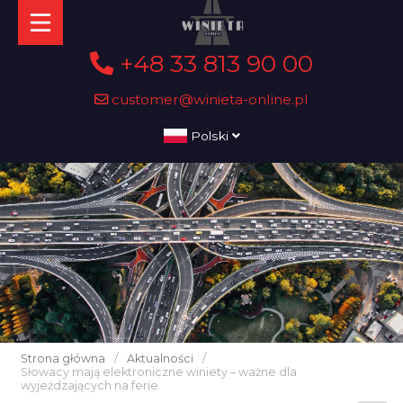
+48 33 813 90 00
customer@winieta-online.pl
Polski
Strona główna
/
Aktualności
/
Słowacy mają elektroniczne winiety – ważne dla
wyjeżdzających na ferie