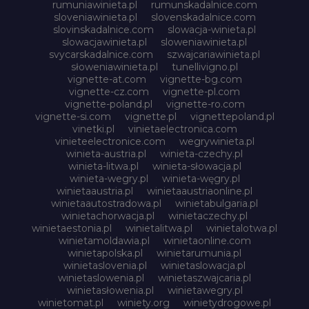
rumuniawinieta.pl
rumunskadalnice.com
sloveniawinieta.pl
slovenskadalnice.com
slovinskadalnice.com
slowacja-winieta.pl
slowacjawinieta.pl
sloweniawinieta.pl
svycarskadalnice.com
szwajcariawinieta.pl
słoweniawinieta.pl
tunellivigno.pl
vignette-at.com
vignette-bg.com
vignette-cz.com
vignette-pl.com
vignette-poland.pl
vignette-ro.com
vignette-si.com
vignette.pl
vignettepoland.pl
vinetki.pl
vinietaelectronica.com
vinieteelectronice.com
wegrywinieta.pl
winieta-austria.pl
winieta-czechy.pl
winieta-litwa.pl
winieta-słowacja.pl
winieta-wegry.pl
winieta-węgry.pl
winietaaustria.pl
winietaaustriaonline.pl
winietaautostradowa.pl
winietabulgaria.pl
winietachorwacja.pl
winietaczechy.pl
winietaestonia.pl
winietalitwa.pl
winietalotwa.pl
winietamoldawia.pl
winietaonline.com
winietapolska.pl
winietarumunia.pl
winietaslovenia.pl
winietaslowacja.pl
winietaslowenia.pl
winietaszwajcaria.pl
winietasłowenia.pl
winietawegry.pl
winietomat.pl
winiety.org
winietydrogowe.pl