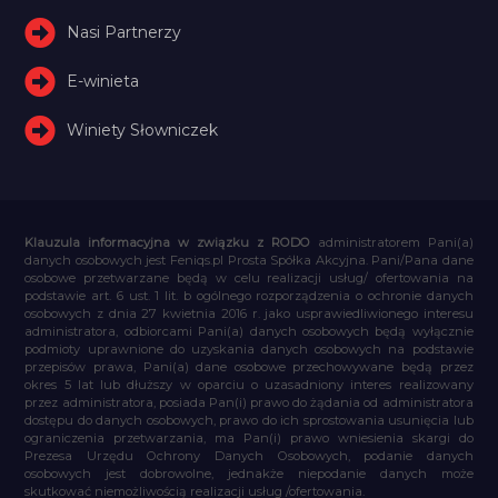
Nasi Partnerzy
E-winieta
Winiety Słowniczek
Klauzula informacyjna w związku z RODO
administratorem Pani(a)
danych osobowych jest Feniqs.pl Prosta Spółka Akcyjna. Pani/Pana dane
osobowe przetwarzane będą w celu realizacji usług/ ofertowania na
podstawie art. 6 ust. 1 lit. b ogólnego rozporządzenia o ochronie danych
osobowych z dnia 27 kwietnia 2016 r. jako usprawiedliwionego interesu
administratora, odbiorcami Pani(a) danych osobowych będą wyłącznie
podmioty uprawnione do uzyskania danych osobowych na podstawie
przepisów prawa, Pani(a) dane osobowe przechowywane będą przez
okres 5 lat lub dłuższy w oparciu o uzasadniony interes realizowany
przez administratora, posiada Pan(i) prawo do żądania od administratora
dostępu do danych osobowych, prawo do ich sprostowania usunięcia lub
ograniczenia przetwarzania, ma Pan(i) prawo wniesienia skargi do
Prezesa Urzędu Ochrony Danych Osobowych, podanie danych
osobowych jest dobrowolne, jednakże niepodanie danych może
skutkować niemożliwością realizacji usług /ofertowania.