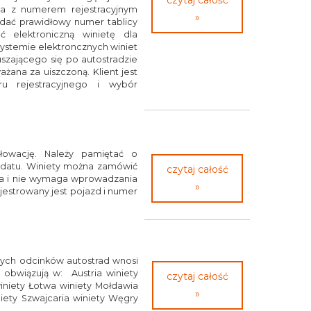
czytaj całość
ana z numerem rejestracyjnym
»
odać prawidłowy numer tablicy
ać elektroniczną winietę dla
 systemie elektroncznych winiet
szającego się po autostradzie
żana za uiszczoną. Klient jest
u rejestracyjnego i wybór
łowację. Należy pamiętać o
andatu. Winiety można zamówić
czytaj całość
atwa i nie wymaga wprowadzania
»
ejestrowany jest pojazd i numer
tnych odcinków autostrad wnosi
 obwiązują w: Austria winiety
czytaj całość
winiety Łotwa winiety Mołdawia
»
iety Szwajcaria winiety Węgry