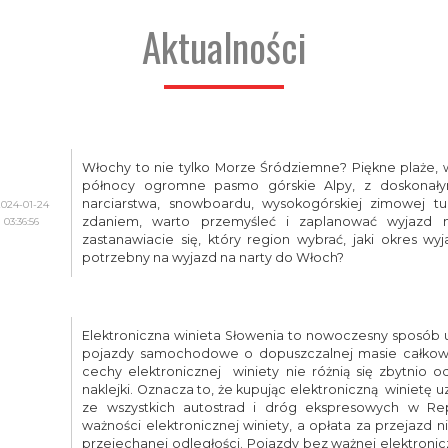
Aktualności
Włochy to nie tylko Morze Śródziemne? Piękne plaże, w
północy ogromne pasmo górskie Alpy, z doskonały
narciarstwa, snowboardu, wysokogórskiej zimowej tur
2024-01-24
zdaniem, warto przemyśleć i zaplanować wyjazd n
03:36:56
zastanawiacie się, który region wybrać, jaki okres wyj
potrzebny na wyjazd na narty do Włoch?
Elektroniczna winieta Słowenia to nowoczesny sposób 
pojazdy samochodowe o dopuszczalnej masie całkow
cechy elektronicznej winiety nie różnią się zbytnio o
naklejki. Oznacza to, że kupując elektroniczną winietę 
ze wszystkich autostrad i dróg ekspresowych w Rep
ważności elektronicznej winiety, a opłata za przejazd n
przejechanej odległości. Pojazdy bez ważnej elektroni