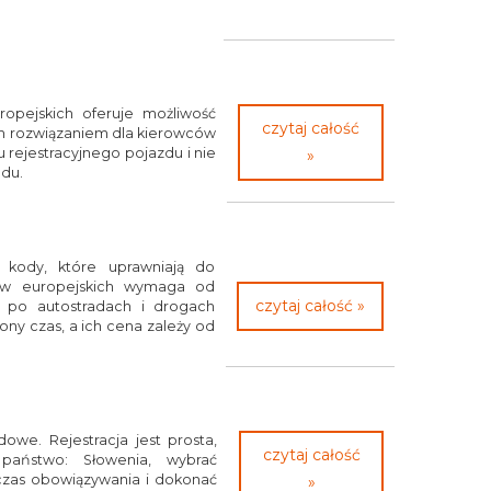
ropejskich oferuje możliwość
czytaj całość
kim rozwiązaniem dla kierowców
 rejestracyjnego pojazdu i nie
»
odu.
e kody, które uprawniają do
jów europejskich wymaga od
czytaj całość »
ę po autostradach i drogach
ny czas, a ich cena zależy od
owe. Rejestracja jest prosta,
czytaj całość
państwo: Słowenia, wybrać
czas obowiązywania i dokonać
»