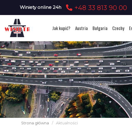
+48 33 813 90 00
Winiety online 24h
Jak kupić?
Austria
Bułgaria
Czechy
E
Strona główna
/
Aktualności