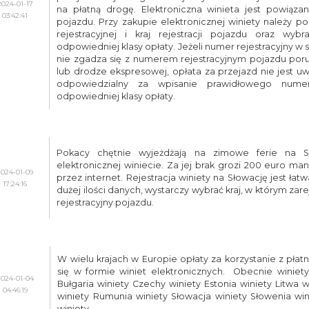
2024-01-17
na płatną drogę. Elektroniczna winieta jest powiąz
03:42:41
pojazdu. Przy zakupie elektronicznej winiety należy p
rejestracyjnej i kraj rejestracji pojazdu oraz wybr
odpowiedniej klasy opłaty. Jeżeli numer rejestracyjny w
nie zgadza się z numerem rejestracyjnym pojazdu poru
lub drodze ekspresowej, opłata za przejazd nie jest uwa
odpowiedzialny za wpisanie prawidłowego numer
odpowiedniej klasy opłaty.
Pokacy chętnie wyjeżdżają na zimowe ferie na S
elektronicznej winiecie. Za jej brak grozi 200 euro m
2024-01-09
przez internet. Rejestracja winiety na Słowację jest ł
17:24:16
dużej ilości danych, wystarczy wybrać kraj, w którym zar
rejestracyjny pojazdu.
W wielu krajach w Europie opłaty za korzystanie z pła
się w formie winiet elektronicznych. Obecnie winiety
2024-01-04
Bułgaria winiety Czechy winiety Estonia winiety Litwa 
04:46:19
winiety Rumunia winiety Słowacja winiety Słowenia win
winiety