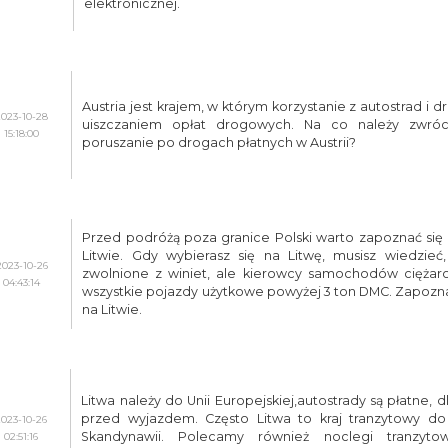
elektronicznej.
Austria jest krajem, w którym korzystanie z autostrad i d
2023-10-28
uiszczaniem opłat drogowych. Na co należy zwróc
15:18:00
poruszanie po drogach płatnych w Austrii?
Przed podróżą poza granice Polski warto zapoznać się
Litwie. Gdy wybierasz się na Litwę, musisz wiedzi
2023-10-26
zwolnione z winiet, ale kierowcy samochodów ciężar
04:43:14
wszystkie pojazdy użytkowe powyżej 3 ton DMC. Zapoznaj 
na Litwie.
Litwa należy do Unii Europejskiej,autostrady są płatne, 
przed wyjazdem. Często Litwa to kraj tranzytowy do Ł
2023-10-26
Skandynawii. Polecamy również noclegi tranzyto
02:51:16