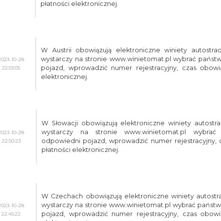
płatności elektronicznej.
W Austrii obowiązują elektroniczne winiety autostrad
wystarczy na stronie www.winietomat.pl wybrać państw
2023-10-28
pojazd, wprowadzić numer rejestracyjny, czas obowi
22:53:05
elektronicznej.
W Słowacji obowiązują elektroniczne winiety autostra
wystarczy na stronie www.winietomat.pl wybrać
2023-10-28
odpowiedni pojazd, wprowadzić numer rejestracyjny,
22:50:23
płatności elektronicznej.
W Czechach obowiązują elektroniczne winiety autostra
wystarczy na stronie www.winietomat.pl wybrać państ
2023-10-28
pojazd, wprowadzić numer rejestracyjny, czas obowi
22:45:22