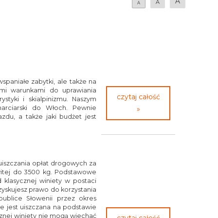
A
A
A
spaniałe zabytki, ale także na
mi warunkami do uprawiania
czytaj całość
ystyki i skialpinizmu. Naszym
arciarski do Włoch. Pewnie
»
azdu, a także jaki budżet jest
uiszczania opłat drogowych za
itej do 3500 kg. Podstawowe
d klasycznej winiety w postaci
uzyskujesz prawo do korzystania
ublice Słowenii przez okres
ie jest uiszczana na podstawie
cznej winiety nie mogą wjechać