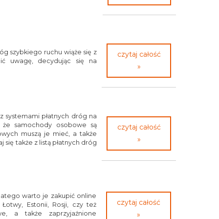
róg szybkiego ruchu wiąże się z
czytaj całość
ić uwagę, decydując się na
»
 z systemami płatnych dróg na
eć, że samochody osobowe są
czytaj całość
owych muszą je mieć, a także
»
się także z listą płatnych dróg
dlatego warto je zakupić online
czytaj całość
otwy, Estonii, Rosji, czy też
we, a także zaprzyjaźnione
»