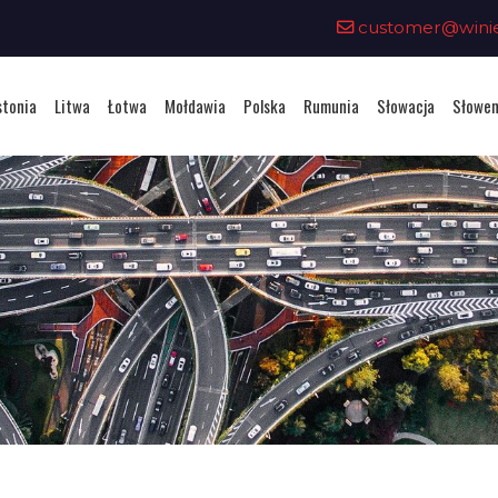
customer@winiet
stonia
Litwa
Łotwa
Mołdawia
Polska
Rumunia
Słowacja
Słowen