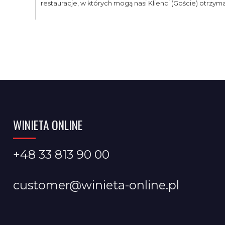
restauracje, w których mogą nasi Klienci (Goście) otrzymać
WINIETA ONLINE
+48 33 813 90 00
customer@winieta-online.pl