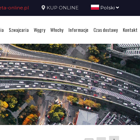
a-online.pl
KUP ONLINE
Polski
ia
Szwajcaria
Węgry
Włochy
Informacje
Czas dostawy
Kontakt