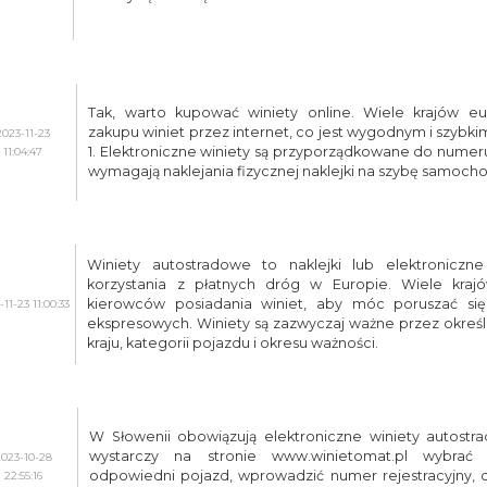
Tak, warto kupować winiety online. Wiele krajów eu
zakupu winiet przez internet, co jest wygodnym i szyb
2023-11-23
1. Elektroniczne winiety są przyporządkowane do numeru
11:04:47
wymagają naklejania fizycznej naklejki na szybę samoch
Winiety autostradowe to naklejki lub elektroniczn
korzystania z płatnych dróg w Europie. Wiele kra
kierowców posiadania winiet, aby móc poruszać si
-11-23 11:00:33
ekspresowych. Winiety są zazwyczaj ważne przez określo
kraju, kategorii pojazdu i okresu ważności.
W Słowenii obowiązują elektroniczne winiety autostrad
wystarczy na stronie www.winietomat.pl wybrać 
2023-10-28
odpowiedni pojazd, wprowadzić numer rejestracyjny, 
22:55:16