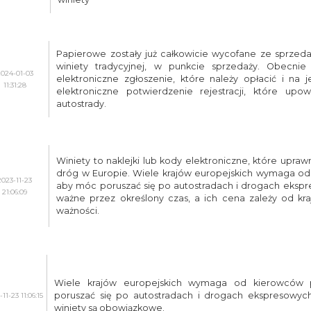
Papierowe zostały już całkowicie wycofane ze sprzeda
winiety tradycyjnej, w punkcie sprzedaży. Obecni
2024-01-03
elektroniczne zgłoszenie, które należy opłacić i na 
11:31:28
elektroniczne potwierdzenie rejestracji, które up
autostrady.
Winiety to naklejki lub kody elektroniczne, które upraw
dróg w Europie. Wiele krajów europejskich wymaga od 
2023-11-23
aby móc poruszać się po autostradach i drogach ekspr
21:06:09
ważne przez określony czas, a ich cena zależy od kraj
ważności.
Wiele krajów europejskich wymaga od kierowców p
poruszać się po autostradach i drogach ekspresowych.
11-23 11:06:15
winiety są obowiązkowe.