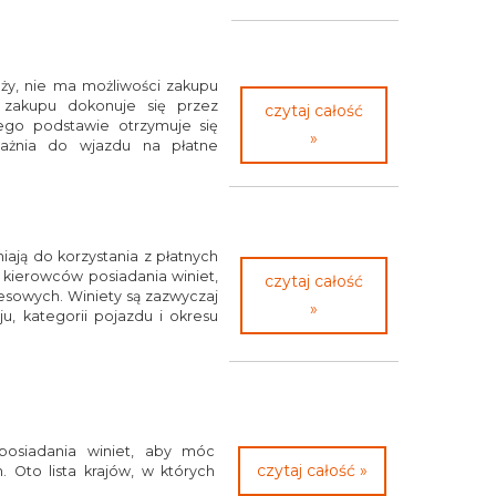
ży, nie ma możliwości zakupu
e zakupu dokonuje się przez
czytaj całość
jego podstawie otrzymuje się
»
oważnia do wjazdu na płatne
niają do korzystania z płatnych
kierowców posiadania winiet,
czytaj całość
esowych. Winiety są zazwyczaj
»
u, kategorii pojazdu i okresu
osiadania winiet, aby móc
czytaj całość »
 Oto lista krajów, w których